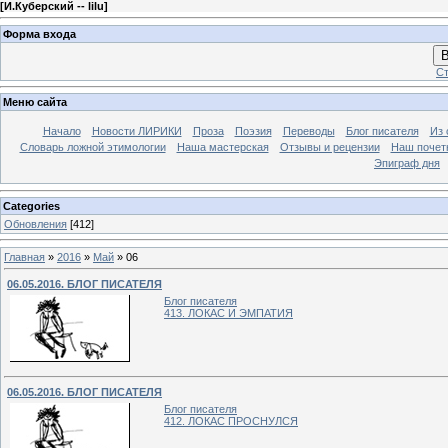
[
И.Куберский -- lilu
]
Форма входа
В
Ст
Меню сайта
Начало
Новости ЛИРИКИ
Проза
Поэзия
Переводы
Блог писателя
Из 
Словарь ложной этимологии
Наша мастерская
Отзывы и рецензии
Наш почет
Эпиграф дня
Categories
Обновления
[412]
Главная
»
2016
»
Май
»
06
06.05.2016. БЛОГ ПИСАТЕЛЯ
Блог писателя
413. ЛОКАС И ЭМПАТИЯ
06.05.2016. БЛОГ ПИСАТЕЛЯ
Блог писателя
412. ЛОКАС ПРОСНУЛСЯ