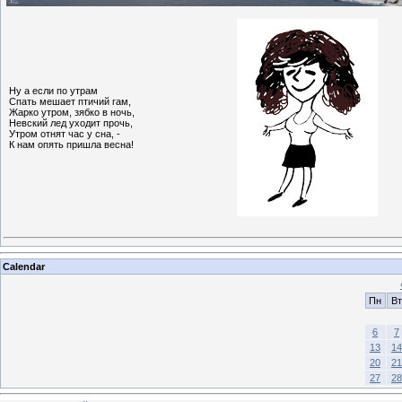
Ну а если по утрам
Спать мешает птичий гам,
Жарко утром, зябко в ночь,
Невский лед уходит прочь,
Утром отнят час у сна, -
К нам опять пришла весна!
Calendar
Пн
Вт
6
7
13
14
20
21
27
28