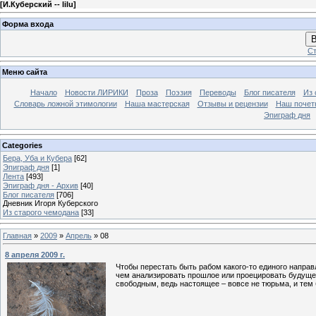
[
И.Куберский -- lilu
]
Форма входа
В
Ст
Меню сайта
Начало
Новости ЛИРИКИ
Проза
Поэзия
Переводы
Блог писателя
Из 
Словарь ложной этимологии
Наша мастерская
Отзывы и рецензии
Наш почет
Эпиграф дня
Categories
Бера, Уба и Кубера
[62]
Эпиграф дня
[1]
Лента
[493]
Эпиграф дня - Архив
[40]
Блог писателя
[706]
Дневник Игоря Куберского
Из старого чемодана
[33]
Главная
»
2009
»
Апрель
»
08
8 апреля 2009 г.
Чтобы перестать быть рабом какого-то единого направ
чем анализировать прошлое или проецировать будущее
свободным, ведь настоящее – вовсе не тюрьма, и тем 