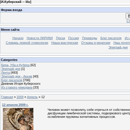
[
И.Куберский -- lilu
]
Форма входа
В
Ст
Меню сайта
Начало
Новости ЛИРИКИ
Проза
Поэзия
Переводы
Блог писателя
Из 
Словарь ложной этимологии
Наша мастерская
Отзывы и рецензии
Наш почет
Эпиграф дня
Categories
Бера, Уба и Кубера
[62]
Эпиграф дня
[1]
Лента
[493]
Эпиграф дня - Архив
[40]
Блог писателя
[706]
Дневник Игоря Куберского
Из старого чемодана
[33]
Главная
»
2009
»
Апрель
»
12
12 апреля 2009 г.
Человек может позволить себе отречься от собственно
дисфункции лимбической системы, подкоркового центра, 
ослабления пружины когнитивных процессов.