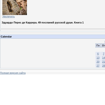
Увеличить
Эдуардо Перес де Каррера. 49 посланий русской душе. Книга 1
Calendar
Пн
Вт
6
7
13
14
20
21
27
28
Полная версия сайта