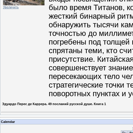
было время Титанов, к
Увеличить
жесткий бинарный ритм
обнаружить тысячи кам
точностью до миллимет
погребены под толщей 
спрятаны теми, кто сч
присутствие. Китайска
совершенствует знание
пересекающих тело чело
стратегические точки т
поворотных пунктах и 
Эдуардо Перес де Каррера. 49 посланий русской душе. Книга 1
Calendar
Пн
Вт