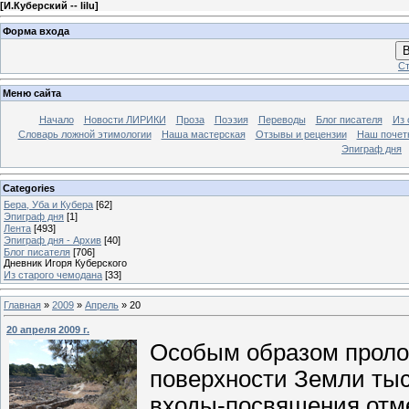
[
И.Куберский -- lilu
]
Форма входа
В
Ст
Меню сайта
Начало
Новости ЛИРИКИ
Проза
Поэзия
Переводы
Блог писателя
Из 
Словарь ложной этимологии
Наша мастерская
Отзывы и рецензии
Наш почет
Эпиграф дня
Categories
Бера, Уба и Кубера
[62]
Эпиграф дня
[1]
Лента
[493]
Эпиграф дня - Архив
[40]
Блог писателя
[706]
Дневник Игоря Куберского
Из старого чемодана
[33]
Главная
»
2009
»
Апрель
»
20
20 апреля 2009 г.
Особым образом проло
поверхности Земли ты
входы-посвящения отме