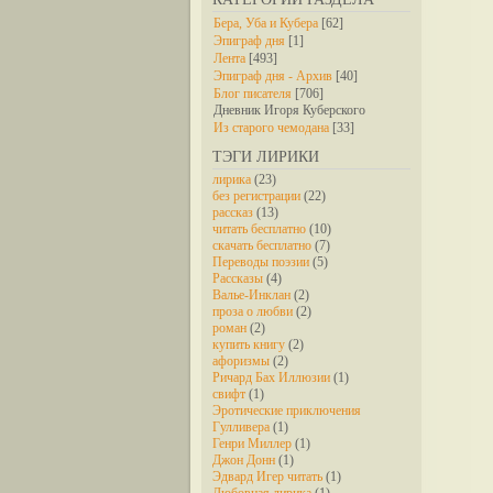
Бера, Уба и Кубера
[62]
Эпиграф дня
[1]
Лента
[493]
Эпиграф дня - Архив
[40]
Блог писателя
[706]
Дневник Игоря Куберского
Из старого чемодана
[33]
ТЭГИ ЛИРИКИ
лирика
(23)
без регистрации
(22)
рассказ
(13)
читать бесплатно
(10)
скачать бесплатно
(7)
Переводы поэзии
(5)
Рассказы
(4)
Валье-Инклан
(2)
проза о любви
(2)
роман
(2)
купить книгу
(2)
афоризмы
(2)
Ричард Бах Иллюзии
(1)
свифт
(1)
Эротические приключения
Гулливера
(1)
Генри Миллер
(1)
Джон Донн
(1)
Эдвард Игер читать
(1)