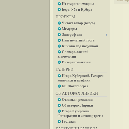
Категор
Из старого чемодана
Бера, Уба и Кубера
ПРОЕКТЫ
Читает автор (видео)
Мемуары
Эпиграф дня
Наш почетный гость
Книжка под подушкой
Словарь ложной
этимологии
Интернет-магазин
ГАЛЕРЕИ
Игорь Куберский. Галерея
живописи и графики
lilu. Фотогалерея
ОБ АВТОРАХ ЛИРИКИ
Отзывы и рецензии
Об авторах Лирики
Игорь Куберский.
Фотографии и автопортреты
Гостевая
КАТЕГОРИИ РАЗДЕЛА