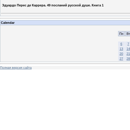
Эдуардо Перес де Каррера. 49 посланий русской душе. Книга 1
Calendar
Пн
Вт
6
7
13
14
20
21
27
28
Полная версия сайта