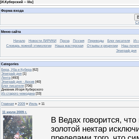
[
И.Куберский -- lilu
]
Форма входа
В
Ст
Меню сайта
Начало
Новости ЛИРИКИ
Проза
Поэзия
Переводы
Блог писателя
Из 
Словарь ложной этимологии
Наша мастерская
Отзывы и рецензии
Наш почет
Эпиграф дня
Categories
Бера, Уба и Кубера
[62]
Эпиграф дня
[1]
Лента
[493]
Эпиграф дня - Архив
[40]
Блог писателя
[706]
Дневник Игоря Куберского
Из старого чемодана
[33]
Главная
»
2009
»
Июль
»
11
11 июля 2009 г.
В Ведах говорится, что
золотой нектар исключ
пределами того, что с