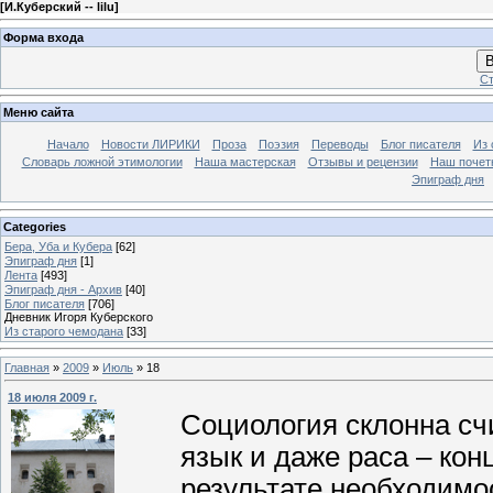
[
И.Куберский -- lilu
]
Форма входа
В
Ст
Меню сайта
Начало
Новости ЛИРИКИ
Проза
Поэзия
Переводы
Блог писателя
Из 
Словарь ложной этимологии
Наша мастерская
Отзывы и рецензии
Наш почет
Эпиграф дня
Categories
Бера, Уба и Кубера
[62]
Эпиграф дня
[1]
Лента
[493]
Эпиграф дня - Архив
[40]
Блог писателя
[706]
Дневник Игоря Куберского
Из старого чемодана
[33]
Главная
»
2009
»
Июль
»
18
18 июля 2009 г.
Социология склонна счи
язык и даже раса – ко
результате необходимо