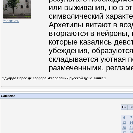
или выживания, но в э
символический характ
Увеличить
Архетипы витают в воз
вторгаются в нейроны,
которые казались девс
убеждения, образуются 
складывается уютная п
размеченными, реглам
Эдуардо Перес де Каррера. 49 посланий русской душе. Книга 1
Calendar
Пн
Вт
6
7
13
14
20
21
27
28