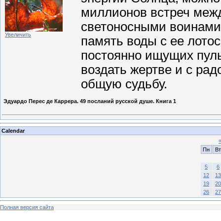
миллионов встреч меж
светоносными воинами
Увеличить
память воды с ее лото
постоянно ищущих пул
воздать жертве и с рад
общую судьбу.
Эдуардо Перес де Каррера. 49 посланий русской душе. Книга 1
Calendar
Пн
Вт
5
6
12
13
19
20
26
27
Полная версия сайта