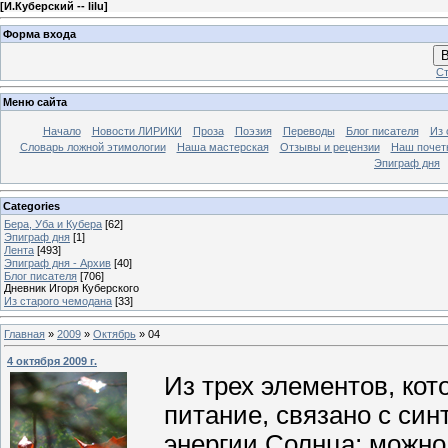
[
И.Куберский -- lilu
]
Форма входа
В
Ст
Меню сайта
Начало
Новости ЛИРИКИ
Проза
Поэзия
Переводы
Блог писателя
Из 
Словарь ложной этимологии
Наша мастерская
Отзывы и рецензии
Наш почет
Эпиграф дня
Categories
Бера, Уба и Кубера
[62]
Эпиграф дня
[1]
Лента
[493]
Эпиграф дня - Архив
[40]
Блог писателя
[706]
Дневник Игоря Куберского
Из старого чемодана
[33]
Главная
»
2009
»
Октябрь
»
04
4 октября 2009 г.
Из трех элементов, кот
питание, связано с син
энергии Солнца; можно 