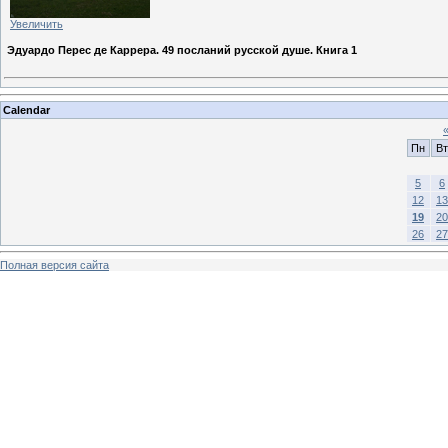
Увеличить
Эдуардо Перес де Каррера. 49 посланий русской душе. Книга 1
Calendar
Пн
Вт
5
6
12
13
19
20
26
27
Полная версия сайта