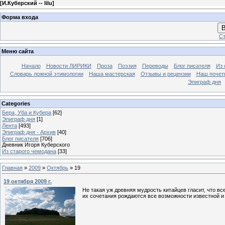
[
И.Куберский -- lilu
]
Форма входа
В
Ст
Меню сайта
Начало
Новости ЛИРИКИ
Проза
Поэзия
Переводы
Блог писателя
Из 
Словарь ложной этимологии
Наша мастерская
Отзывы и рецензии
Наш почет
Эпиграф дня
Categories
Бера, Уба и Кубера
[62]
Эпиграф дня
[1]
Лента
[493]
Эпиграф дня - Архив
[40]
Блог писателя
[706]
Дневник Игоря Куберского
Из старого чемодана
[33]
Главная
»
2009
»
Октябрь
»
19
19 октября 2009 г.
Не такая уж древняя мудрость китайцев гласит, что вс
их сочетания рождаются все возможности известной и