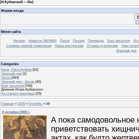
[
И.Куберский -- lilu
]
Форма входа
В
Ст
Меню сайта
Начало
Новости ЛИРИКИ
Проза
Поэзия
Переводы
Блог писателя
Из 
Словарь ложной этимологии
Наша мастерская
Отзывы и рецензии
Наш почет
Эпиграф дня
Categories
Бера, Уба и Кубера
[62]
Эпиграф дня
[1]
Лента
[493]
Эпиграф дня - Архив
[40]
Блог писателя
[706]
Дневник Игоря Куберского
Из старого чемодана
[33]
Главная
»
2009
»
Октябрь
»
08
8 октября 2009 г.
А пока самодовольное 
приветствовать хищнич
актах, как будто жертв