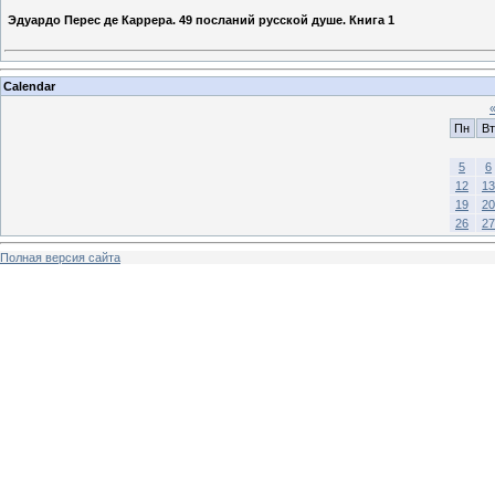
Эдуардо Перес де Каррера. 49 посланий русской душе. Книга 1
Calendar
Пн
Вт
5
6
12
13
19
20
26
27
Полная версия сайта