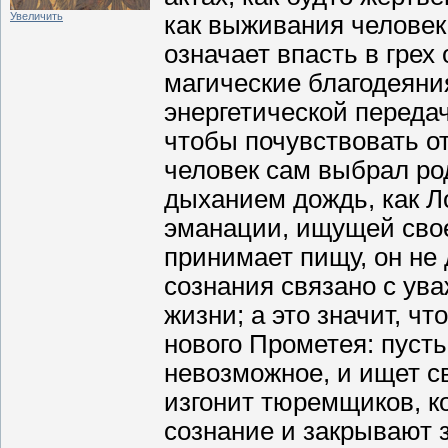
Увеличить
как выживания челове
означает впасть в грех
магические благодеяни
энергетической передач
чтобы почувствовать от
человек сам выбрал ро
дыханием дождь, как Л
эманации, ищущей свое
принимает пищу, он не 
сознания связано с ув
жизни; а это значит, ч
нового Прометея: пусть
невозможное, и ищет с
изгонит тюремщиков, к
сознание и закрывают 