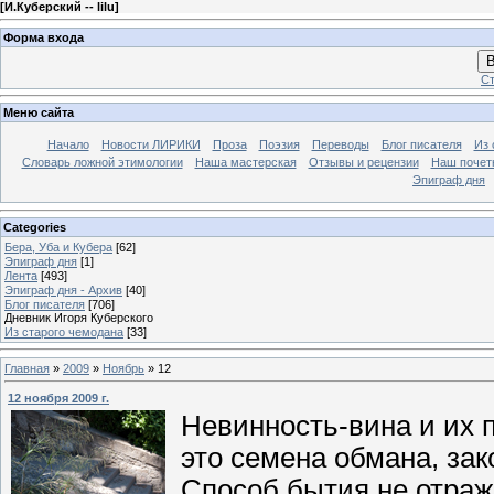
[
И.Куберский -- lilu
]
Форма входа
В
Ст
Меню сайта
Начало
Новости ЛИРИКИ
Проза
Поэзия
Переводы
Блог писателя
Из 
Словарь ложной этимологии
Наша мастерская
Отзывы и рецензии
Наш почет
Эпиграф дня
Categories
Бера, Уба и Кубера
[62]
Эпиграф дня
[1]
Лента
[493]
Эпиграф дня - Архив
[40]
Блог писателя
[706]
Дневник Игоря Куберского
Из старого чемодана
[33]
Главная
»
2009
»
Ноябрь
»
12
12 ноября 2009 г.
Невинность-вина и их 
это семена обмана, за
Способ бытия не отраж