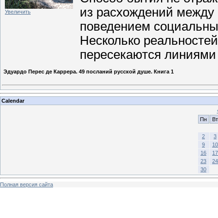
из расхождений между
Увеличить
поведением социальны
Несколько реальностей
пересекаются линиями 
Эдуардо Перес де Каррера. 49 посланий русской душе. Книга 1
Calendar
Пн
Вт
2
3
9
10
16
17
23
24
30
Полная версия сайта