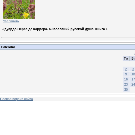
Увеличить
Эдуардо Перес де Каррера. 49 посланий русской душе. Книга 1
Calendar
Пн
Вт
2
3
9
10
16
17
23
24
30
Полная версия сайта