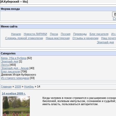
[
И.Куберский -- lilu
]
Форма входа
В
Ст
Меню сайта
Начало
Новости ЛИРИКИ
Проза
Поэзия
Переводы
Блог писателя
Из 
Словарь ложной этимологии
Наша мастерская
Отзывы и рецензии
Наш почет
Эпиграф дня
Categories
Бера, Уба и Кубера
[62]
Эпиграф дня
[1]
Лента
[493]
Эпиграф дня - Архив
[40]
Блог писателя
[706]
Дневник Игоря Куберского
Из старого чемодана
[33]
Главная
»
2009
»
Ноябрь
»
14
14 ноября 2009 г.
Когда человек в покое стремится к расширению созна
биологией, волевым импульсом, сознанием и судьбой; 
иметь власть, пользоваться авторитетом.