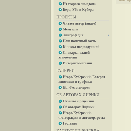
Категор
Из старого чемодана
Бера, Уба и Кубера
ПРОЕКТЫ
Читает автор (видео)
Мемуары
Эпиграф дня
Наш почетный гость
Книжка под подушкой
Словарь ложной
этимологии
Интернет-магазин
ГАЛЕРЕИ
Игорь Куберский. Галерея
живописи и графики
lilu. Фотогалерея
ОБ АВТОРАХ ЛИРИКИ
Отзывы и рецензии
Об авторах Лирики
Игорь Куберский.
Фотографии и автопортреты
Гостевая
КАТЕГОРИИ РАЗДЕЛА