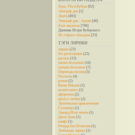
Бера, Уба и Кубера
[62]
Эпиграф дня
[1]
Лента
[493]
Эпиграф дня - Архив
[40]
Блог писателя
[706]
Дневник Игоря Куберского
Из старого чемодана
[33]
ТЭГИ ЛИРИКИ
лирика
(23)
без регистрации
(22)
рассказ
(13)
читать бесплатно
(10)
скачать бесплатно
(7)
Переводы поэзии
(5)
Рассказы
(4)
роман
(2)
Валье-Инклан
(2)
купить книгу
(2)
афоризмы
(2)
проза о любви
(2)
Эротические приключения
Гулливера
(1)
Эдвард Игер читать
(1)
Джон Донн
(1)
свифт
(1)
Ричард Бах Иллюзии
(1)
Любовная лирика
(1)