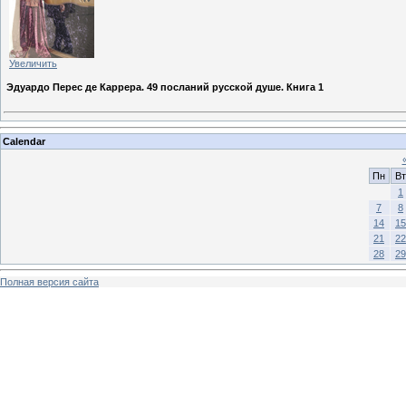
Увеличить
Эдуардо Перес де Каррера. 49 посланий русской душе. Книга 1
Calendar
Пн
Вт
1
7
8
14
15
21
22
28
29
Полная версия сайта