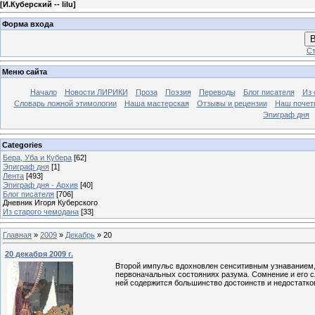
[
И.Куберский -- lilu
]
Форма входа
В
Ст
Меню сайта
Начало
Новости ЛИРИКИ
Проза
Поэзия
Переводы
Блог писателя
Из 
Словарь ложной этимологии
Наша мастерская
Отзывы и рецензии
Наш почет
Эпиграф дня
Categories
Бера, Уба и Кубера
[62]
Эпиграф дня
[1]
Лента
[493]
Эпиграф дня - Архив
[40]
Блог писателя
[706]
Дневник Игоря Куберского
Из старого чемодана
[33]
Главная
»
2009
»
Декабрь
»
20
20 декабря 2009 г.
Второй импульс вдохновлен сенситивным узнаванием,
первоначальных состояниях разума. Сомнение и его с
ней содержится большинство достоинств и недостатко