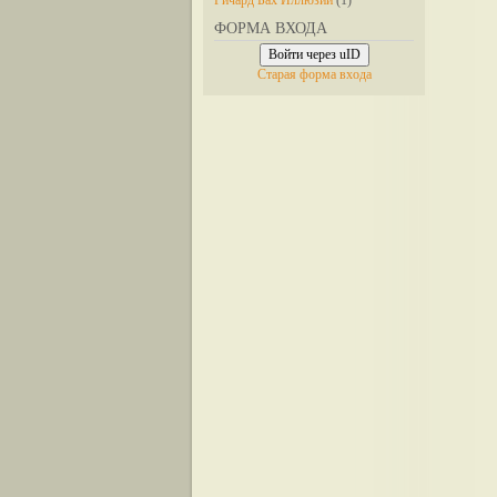
Ричард Бах Иллюзии
(1)
ФОРМА ВХОДА
Войти через uID
Старая форма входа