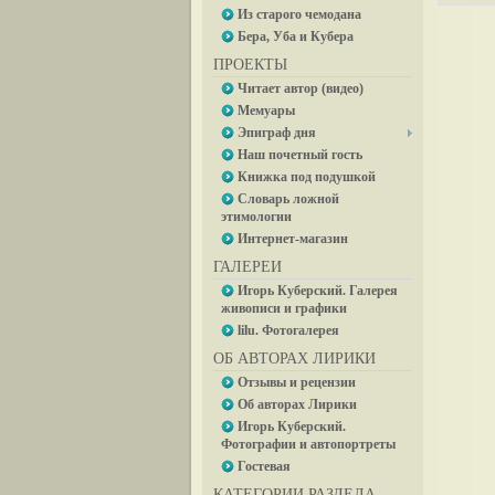
Из старого чемодана
Бера, Уба и Кубера
ПРОЕКТЫ
Читает автор (видео)
Мемуары
Эпиграф дня
Наш почетный гость
Книжка под подушкой
Словарь ложной
этимологии
Интернет-магазин
ГАЛЕРЕИ
Игорь Куберский. Галерея
живописи и графики
lilu. Фотогалерея
ОБ АВТОРАХ ЛИРИКИ
Отзывы и рецензии
Об авторах Лирики
Игорь Куберский.
Фотографии и автопортреты
Гостевая
КАТЕГОРИИ РАЗДЕЛА