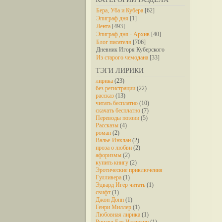
Бера, Уба и Кубера
[62]
Эпиграф дня
[1]
Лента
[493]
Эпиграф дня - Архив
[40]
Блог писателя
[706]
Дневник Игоря Куберского
Из старого чемодана
[33]
ТЭГИ ЛИРИКИ
лирика
(23)
без регистрации
(22)
рассказ
(13)
читать бесплатно
(10)
скачать бесплатно
(7)
Переводы поэзии
(5)
Рассказы
(4)
роман
(2)
Валье-Инклан
(2)
проза о любви
(2)
афоризмы
(2)
купить книгу
(2)
Эротические приключения
Гулливера
(1)
Эдвард Игер читать
(1)
свифт
(1)
Джон Донн
(1)
Генри Миллер
(1)
Любовная лирика
(1)