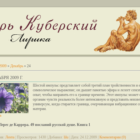
2009
»
Декабрь
»
24
БРЯ 2009 Г.
Шестой импульс представляет собой третий план тройственности и 
символическое выражение; он дышит памятью эфира и лелеет сенс
опыт, чтобы направить его к границе времени. Этот импульс может
органам чувств реальность более интенсивную и представить неизв
универсум, когда стирается граница, очерчивающая вибрационное с
материи.
ь
Перес де Каррера. 49 посланий русской душе. Книга 1
ия:
Лента
|
Просмотров:
1430
|
Добавил:
lilu
|
Дата:
24.12.2009
|
Комментарии (0)