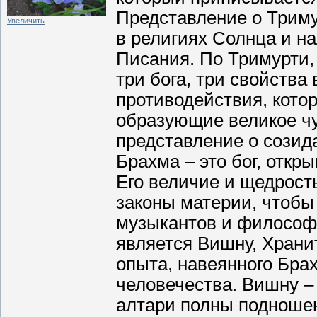
Представление о Триму
Увеличить
в религиях Солнца и на
Писания. По Тримурти,
три бога, три свойства
противодействия, кото
образующие великое чу
представление о созид
Брахма – это бог, откр
Его величие и щедрост
законы материи, чтобы 
музыкантов и философ
является Вишну, Храни
опыта, навеянного Бра
человечества. Вишну –
алтари полны подношен