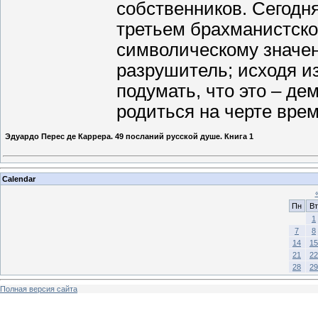
собственников. Сегодн
третьем брахманистско
символическому значен
разрушитель; исходя из
подумать, что это – д
родиться на черте вре
Эдуардо Перес де Каррера. 49 посланий русской душе. Книга 1
Calendar
Пн
Вт
1
7
8
14
15
21
22
28
29
Полная версия сайта