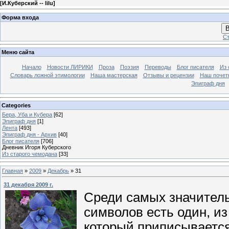
[
И.Куберский -- lilu
]
Форма входа
В
Ст
Меню сайта
Начало
Новости ЛИРИКИ
Проза
Поэзия
Переводы
Блог писателя
Из 
Словарь ложной этимологии
Наша мастерская
Отзывы и рецензии
Наш почет
Эпиграф дня
Categories
Бера, Уба и Кубера
[62]
Эпиграф дня
[1]
Лента
[493]
Эпиграф дня - Архив
[40]
Блог писателя
[706]
Дневник Игоря Куберского
Из старого чемодана
[33]
Главная
»
2009
»
Декабрь
»
31
31 декабря 2009 г.
Среди самых значител
символов есть один, из
который приписываетс