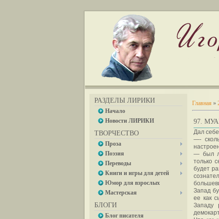
РАЗДЕЛЫ ЛИРИКИ
Главная
»
Начало
Новости ЛИРИКИ
97. М
Дал себе
ТВОРЧЕСТВО
—- скол
Проза
настроен
Поэзия
— был л
только с
Переводы
будет ра
Книги и игры для детей
сознате
Юмор для взрослых
большеви
Запад бу
Мастерская
ее как с
БЛОГИ
Западу 
демокарт
Блог писателя