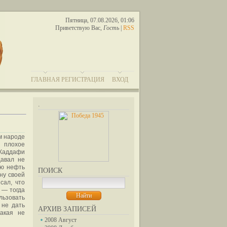
Пятница, 07.08.2026, 01:06
Приветствую Вас
,
Гость
|
RSS
ГЛАВНАЯ
РЕГИСТРАЦИЯ
ВХОД
.
м народе
и плохое
 Каддафи
давал не
ую нефть
ПОИСК
ну своей
сал, что
 — тогда
льзовать
 не дать
АРХИВ ЗАПИСЕЙ
какая не
2008 Август