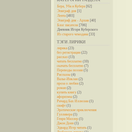
Бера, Уба и Кубера
[62]
Эпиграф дня
[1]
Лента
[493]
Эпиграф дня - Архив
[40]
Блог писателя
[706]
Дневник Игоря Куберского
Из старого чемодана
[33]
ТЭГИ ЛИРИКИ
лирика
(23)
без регистрации
(22)
рассказ
(13)
читать бесплатно
(10)
скачать бесплатно
(7)
Переводы поэзии
(5)
Рассказы
(4)
Валье-Инклан
(2)
проза о любви
(2)
роман
(2)
купить книгу
(2)
афоризмы
(2)
Ричард Бах Иллюзии
(1)
свифт
(1)
Эротические приключения
Гулливера
(1)
Генри Миллер
(1)
Джон Донн
(1)
Эдвард Игер читать
(1)