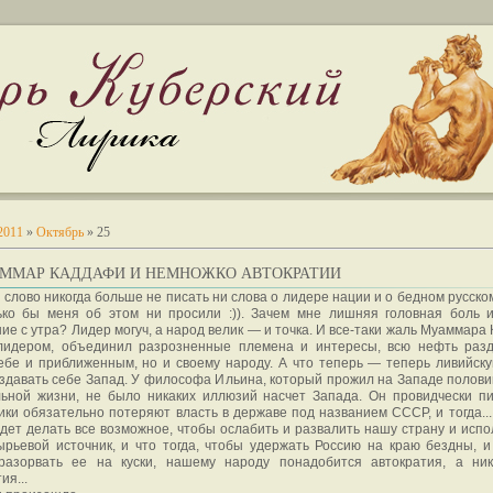
2011
»
Октябрь
»
25
УАММАР КАДДАФИ И НЕМНОЖКО АВТОКРАТИИ
 слово никогда больше не писать ни слова о лидере нации и о бедном русско
ько бы меня об этом ни просили :)). Зачем мне лишняя головная боль 
ие с утра? Лидер могуч, а народ велик — и точка. И все-таки жаль Муаммара
идером, объединил разрозненные племена и интересы, всю нефть раз
ебе и приближенным, но и своему народу. А что теперь — теперь ливийск
здавать себе Запад. У философа Ильина, который прожил на Западе полови
льной жизни, не было никаких иллюзий насчет Запада. Он провидчески пи
ки обязательно потеряют власть в державе под названием СССР, и тогда...
дет делать все возможное, чтобы ослабить и развалить нашу страну и испо
ырьевой источник, и что тогда, чтобы удержать Россию на краю бездны, и
разорвать ее на куски, нашему народу понадобится автократия, а ни
ия...