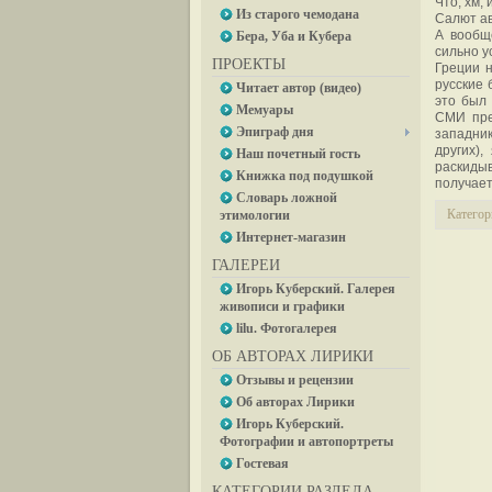
Что, хм, 
Из старого чемодана
Салют ав
А вообщ
Бера, Уба и Кубера
сильно у
ПРОЕКТЫ
Греции н
русские 
Читает автор (видео)
это был 
Мемуары
СМИ пре
Эпиграф дня
западник
других)
Наш почетный гость
раскидыв
Книжка под подушкой
получает
Словарь ложной
Категор
этимологии
Интернет-магазин
ГАЛЕРЕИ
Игорь Куберский. Галерея
живописи и графики
lilu. Фотогалерея
ОБ АВТОРАХ ЛИРИКИ
Отзывы и рецензии
Об авторах Лирики
Игорь Куберский.
Фотографии и автопортреты
Гостевая
КАТЕГОРИИ РАЗДЕЛА