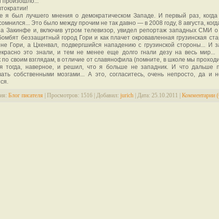
и произошло...
тократии!
е я был лучшего мнения о демократическом Западе. И первый раз, когда
сомнился... Это было между прочим не так давно — в 2008 году, 8 августа, когд
а Закинфе и, включив утром телевизор, увидел репортаж западных СМИ о 
бомбят беззащитный город Гори и как плачет окровавленная грузинская ста
не Гори, а Цхенвал, подвергшийся нападению с грузинской стороны... И 
красно это знали, и тем не менее еще долго гнали дезу на весь мир... 
 по своим взглядам, в отличие от славянофила (помните, в школе мы проходи
, я тогда, наверное, и решил, что я больше не западник. И что дальше 
ать собственными мозгами... А это, согласитесь, очень непросто, да и н
ся.
ия:
Блог писателя
|
Просмотров:
1516
|
Добавил:
jurich
|
Дата:
25.10.2011
|
Комментарии (