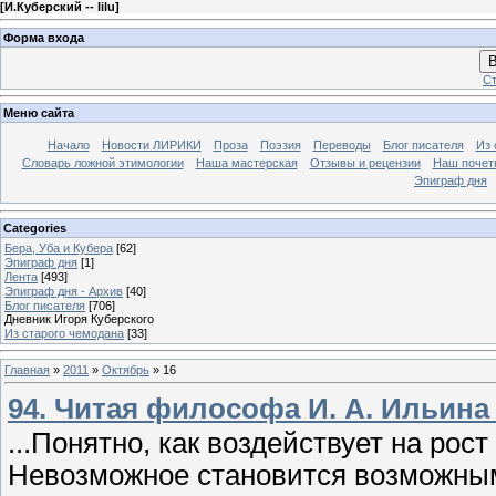
[
И.Куберский -- lilu
]
Форма входа
В
Ст
Меню сайта
Начало
Новости ЛИРИКИ
Проза
Поэзия
Переводы
Блог писателя
Из 
Словарь ложной этимологии
Наша мастерская
Отзывы и рецензии
Наш почет
Эпиграф дня
Categories
Бера, Уба и Кубера
[62]
Эпиграф дня
[1]
Лента
[493]
Эпиграф дня - Архив
[40]
Блог писателя
[706]
Дневник Игоря Куберского
Из старого чемодана
[33]
Главная
»
2011
»
Октябрь
»
16
94. Читая философа И. А. Ильина 
...Понятно, как воздействует на рос
Невозможное становится возможным