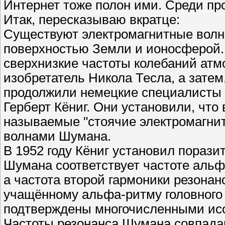
Интернет тоже полон ими. Среди про
Итак, пересказываю вкратце:
Существуют электромагнитные волны
поверхностью Земли и ионосферой. 
сверхнизкие частоты колебаний ат
изобретатель Никола Тесла, а затем
продолжили немецкие специалисты 
Герберт Кёниг. Они установили, что
называемые "стоячие электромагни
волнами Шумана.
В 1952 году Кёниг установил порази
Шумана соответствует частоте альфа
а частота второй гармоники резонан
учащённому альфа-ритму головного 
подтверждены многочисленными ис
Частоты резонанса Шумана совпадаю