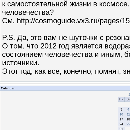
к самостоятельной жизни в космосе.
человечества?
См. http://cosmoguide.vx3.ru/pages/
P.S. Да, это вам не шуточки с резон
О том, что 2012 год является вод
состоянием человечества и иным, б
источники.
Этот год, как все, конечно, помнят, 
Calendar
Пн
Вт
3
4
10
11
17
18
24
25
31