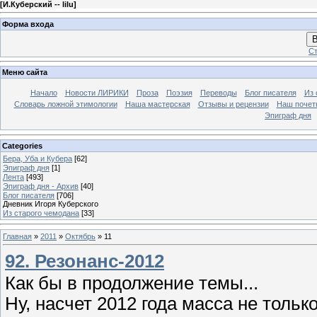
[
И.Куберский -- lilu
]
Форма входа
В
Ст
Меню сайта
Начало
Новости ЛИРИКИ
Проза
Поэзия
Переводы
Блог писателя
Из 
Словарь ложной этимологии
Наша мастерская
Отзывы и рецензии
Наш почет
Эпиграф дня
Categories
Бера, Уба и Кубера
[62]
Эпиграф дня
[1]
Лента
[493]
Эпиграф дня - Архив
[40]
Блог писателя
[706]
Дневник Игоря Куберского
Из старого чемодана
[33]
Главная
»
2011
»
Октябрь
»
11
92. Резонанс-2012
Как бы в продолжение темы...
Ну, насчет 2012 года масса не тольк