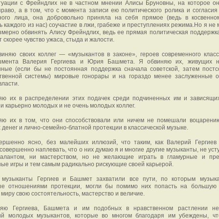
туации с Фрейндлих не в частном мнении Алисы Бруновны, на которое о
раво, а в том, что с момента записи ею политического ролика и согласия
ного лица, она добровольно приняла на себя прямое (ведь в косвенн
ь каждого из нас) соучастие в лжи, грабеже и преступлениях режима.Но я не 
змерно обвинять Алису Фрейндлих, ведь ее прямая политическая поддержк
 скорее чувство ужаса, стыда и жалости.
виняю своих коллег — «музыкантов в законе», героев современного класс
шмента Валерия Гергиева и Юрия Башмета. Я обвиняю их, живущих н
нные (если бы не постоянная поддержка сначала советской, затем постс
ственной системы) мировые гонорары и на гораздо менее заслуженные 
власти.
яю их в распределении этих подачек среди подчиненных им и зависящи
и карьерно молодых и не очень молодых коллег.
яю их в том, что они способствовали или ничем не помешали воцарени
 денег и лично-семейно-блатной протекции в классической музыке.
ершенно ясно, без малейших иллюзий, что таким, как Валерий Гергие
совершенно наплевать, что о них думаю я и многие другие музыканты, не ус
алантом, ни мастерством, но не желающие играть в гламурные и пре
ые игры и тем самым радикально рискующие своей карьерой.
 музыканты Гергиев и Башмет захватили все пути, по которым музык
ые отношениями протекции, могли бы помимо них попасть на большую
 миру свою состоятельность, мастерство и величие.
яю Гергиева, Башмета и им подобных в нравственном растлении нес
ий молодых музыкантов, которые во многом благодаря им убеждены, ч