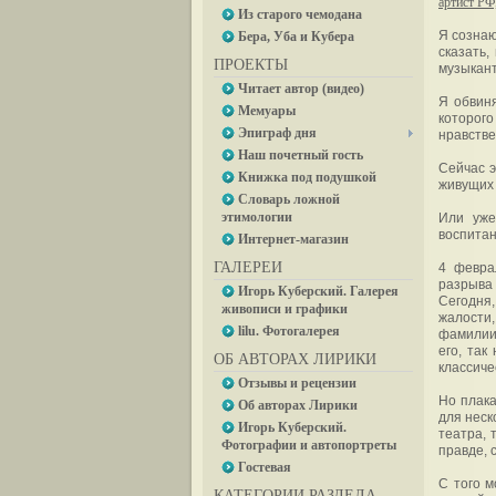
артист РФ
Из старого чемодана
Я сознаю
Бера, Уба и Кубера
сказать,
ПРОЕКТЫ
музыкант
Читает автор (видео)
Я обвиня
Мемуары
которог
Эпиграф дня
нравстве
Наш почетный гость
Сейчас э
Книжка под подушкой
живущих 
Словарь ложной
этимологии
Или уже
воспита
Интернет-магазин
ГАЛЕРЕИ
4 февра
разрыва
Игорь Куберский. Галерея
Сегодня
живописи и графики
жалости,
lilu. Фотогалерея
фамилии
его, та
ОБ АВТОРАХ ЛИРИКИ
классиче
Отзывы и рецензии
Но плака
Об авторах Лирики
для неск
Игорь Куберский.
театра, 
Фотографии и автопортреты
правде, 
Гостевая
С того м
КАТЕГОРИИ РАЗДЕЛА