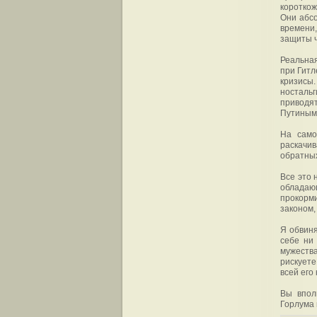
короткож
Они абс
времени,
защиты ч
Реальная
при Гитл
кризисы
ностальг
приводя
Путиным 
На само
раскачив
обратных
Все это 
обладаю
прокорми
законом,
Я обвиня
себе ни
мужества
рискует
всей его
Вы впол
Горлума 