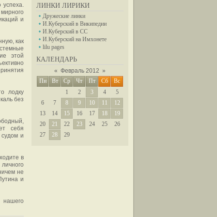
 успеха.
ЛИНКИ ЛИРИКИ
 мирного
Дружеские линки
икаций и
И.Куберский в Википедии
И.Куберский в СС
И.Куберский на Имхонете
ную, как
lilu pages
истемные
ние этой
КАЛЕНДАРЬ
ъективно
принятия
«
Февраль 2012
»
Пн
Вт
Ср
Чт
Пт
Сб
Вс
то лодку
1
2
3
4
5
каль без
6
7
8
9
10
11
12
13
14
15
16
17
18
19
ободный,
20
21
22
23
24
25
26
ет себя
27
28
29
 судом и
ходите в
 личного
ничем не
Путина и
ь нашего