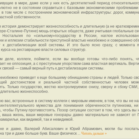
ивущие в мире, даже если у них есть десятилетний период относительного
олютно не в состоянии справиться с базовыми экономическими проблемами
 в том числе с построением экономической инфраструктуры: дорог, коммун
астной собственности.
 история демонстрирует жизнеспособность и длительную (а не кратковремен
ере-Сталине-Путине) мощь открытых обществ, даже учитывая глобальные с
. Ностальгия по «сильному»государству в России, наглое использова
ии и иллюзии стабильности преступной властью неизбежно и совершенно об
т к дестабилизации всей системы. И это было ясно сразу, с момента 
курса на реставрацию власти силовых структур.
м деле, коллеги, поймите, если вы вообще готовы что-либо понять, ч
ает не оппозиция, а с преступным упорством сама властная вертикаль. Верти
 связей — самый верный путь к дестабилизации системы.
неизбежно приведет к еще большему обнищанию страны и людей. Только св
щий достоинством и реальной частной собственностью человек мож
ть. Только государство, жестко контролируемое снизу, сверху и сбоку СМИ,
 длительно жизнеспособно.
ю вас, встроенные в систему коллеги с мировым именем, в том, что вы не на
 интеллектуального мужества для понимания обреченности путинизма, ни
, чтобы Путину противостоять. Позор ситуации состоит в том, что здесь вы 
е, ваша жизнь, ваши мировые гонорары давно материально не зависят от 
 камарильи, как видимой, так и невидимой.
не и давно, Валерий Абисалович и Юрий Абрамович, могли бы послат
на три и даже больше букв. Ваше физическ
...
Читать дальше »