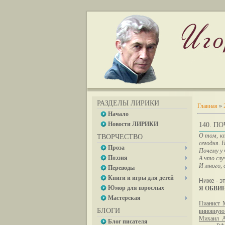
РАЗДЕЛЫ ЛИРИКИ
Главная
»
Начало
Новости ЛИРИКИ
140. П
О том, кт
ТВОРЧЕСТВО
сегодня. 
Проза
Почему у 
Поэзия
А что слу
И много, 
Переводы
Книги и игры для детей
Ниже - э
Юмор для взрослых
Я ОБВИ
Мастерская
Пианист 
БЛОГИ
виновную 
Михаил А
Блог писателя