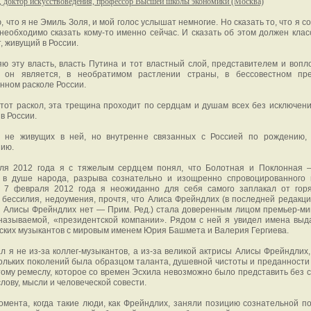
, доктор искусствоведения, профессор Высшей школы экономики (Москва)
, что я не Эмиль Золя, и мой голос услышат немногие. Но сказать то, что я 
 необходимо сказать кому-то именно сейчас. И сказать об этом должен клас
, живущий в России.
ю эту власть, власть Путина и тот властный слой, представителем и воп
о он является, в необратимом растлении страны, в бессовестном пр
нном расколе России.
тот раскол, эта трещина проходит по сердцам и душам всех без исключен
в России.
 не живущих в ней, но внутренне связанных с Россией по рождению,
нию.
ля 2012 года я с тяжелым сердцем понял, что Болотная и Поклонная 
 в душе народа, разрыва сознательно и изощренно спровоцированного 
, 7 февраля 2012 года я неожиданно для себя самого заплакал от горя
 бессилия, недоумения, прочтя, что Алиса Фрейндлих (в последней редакци
 Алисы Фрейндлих нет — Прим. Ред.) стала доверенным лицом премьер-ми
к называемой, «президентской компании». Рядом с ней я увидел имена вы
ских музыкантов с мировым именем Юрия Башмета и Валерия Гергиева.
л я не из-за коллег-музыкантов, а из-за великой актрисы Алисы Фрейндлих,
ольких поколений была образцом таланта, душевной чистоты и преданности
тому ремеслу, которое со времен Эсхила невозможно было представить без 
слову, мысли и человеческой совести.
омента, когда такие люди, как Фрейндлих, заняли позицию сознательной п