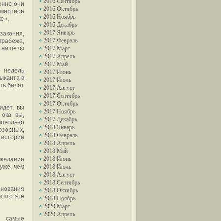
2016 Сентябрь
енно они
2016 Октябрь
смертное
2016 Ноябрь
е».
2016 Декабрь
2017 Январь
акония,
2017 Февраль
грабежа,
й нищеты
2017 Март
2017 Апрель
2017 Май
о недель
2017 Июнь
ыканта в
2017 Июль
ить билет
2017 Август
2017 Сентябрь
2017 Октябрь
идет, вы
2017 Ноябрь
 ока вы,
2017 Декабрь
овольно
2018 Январь
озорных,
2018 Февраль
 истории
2018 Апрель
2018 Май
2018 Июнь
желание
уже, чем
2018 Июль
2018 Август
2018 Сентябрь
снования
2018 Октябрь
м,что эти
2018 Ноябрь
2020 Март
2020 Апрель
и самые