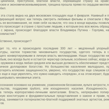
 циничной, преступной, блатной власти, обрекающей страну на нравс
ское и экономическоевымирание, трещина прошла прямо по сердцам миллио
юбил.
эта стала видна на двух московских площадях еще 4 февраля. Наивный и п
дирающий вопрос: как теперь смотреть любимые фильмы и спектакли с Фр
ть ее воспоминания, не ловя себя на мысли, что она в конце карьеры позвол
что происходит в стране с простыми людьми, к которым она всю жизнь обращ
 с экрана, происходит благодаря власти Владимира Путина - Горлума, н
Всевластия?
обственно, происходит?
дит то, что и происходило последние 300 лет – медленный упорный
атуры, наглое торжество чиновничьего государства, одетого теперь в 
щего конвертируемыми в личную власть миллиардами. Наше государство ни
бым, оно всегда было и остается чересчур сильным, особенно сейчас, когда 
оружием и когда любая средняя или высшая должность обеспечивает предс
личное долларовое богатство. Но большинство населения малодушно, п
отерять иллюзию защищенности, уверено, что государство еще слишком сл
о еще и еще укреплять, что нужно наводить «порядок», и на этом играет, буд
выигрывать чиновничья элита.
сознание основано на унижении, узаконенном беззаконии, культе хитрости, п
ельства, поддержке грубого, или изощренного насилия. Изощренность
а теперь корпоративно-личными капиталами. Власть, непрерывно попи
нную конституцию и фундаментальные представления о законе и праве, п
род, занимается патерналистко-блатной поддержкой знатных артистов, реж
ов.