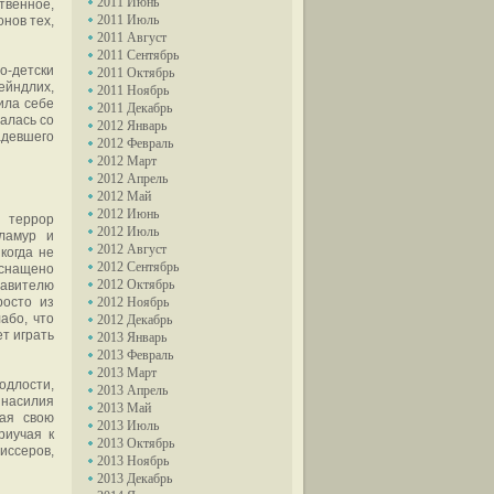
2011 Июнь
твенное,
2011 Июль
нов тех,
2011 Август
2011 Сентябрь
о-детски
2011 Октябрь
ейндлих,
2011 Ноябрь
ила себе
2011 Декабрь
алась со
2012 Январь
адевшего
2012 Февраль
2012 Март
2012 Апрель
2012 Май
2012 Июнь
 террор
2012 Июль
гламур и
2012 Август
когда не
2012 Сентябрь
оснащено
2012 Октябрь
тавителю
росто из
2012 Ноябрь
або, что
2012 Декабрь
ет играть
2013 Январь
2013 Февраль
2013 Март
одлости,
2013 Апрель
 насилия
2013 Май
рая свою
2013 Июль
риучая к
2013 Октябрь
иссеров,
2013 Ноябрь
2013 Декабрь