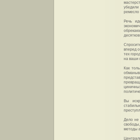
мастерст
убедили
ремесло 
Речь ид
экономи
обрекаю
десятков
Спросит
вперед о
тех горо
на ваши
Как толь
обманыв
предста
превраща
циничны
политиче
Вы искр
стабильн
преступл
Дело не
свободы,
методы а
Централ