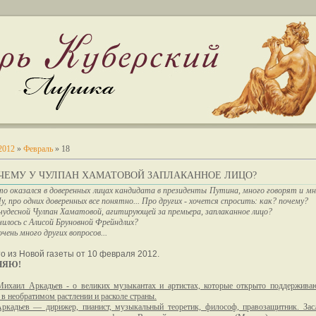
2012
»
Февраль
»
18
ОЧЕМУ У ЧУЛПАН ХАМАТОВОЙ ЗАПЛАКАННОЕ ЛИЦО?
о оказался в доверенных лицах кандидата в президенты Путина, много говорят и м
Ну, про одних доверенных все понятно... Про других - хочется спросить: как? почему?
чудесной Чулпан Хаматовой, агитирующей за премьера, заплаканное лицо?
чилось с Алисой Бруновной Фрейндлих?
очень много других вопросов...
то из Новой газеты от 10 февраля 2012.
НЯЮ!
Михаил Аркадьев - о великих музыкантах и артистах, которые открыто поддерживаю
в необратимом растлении и расколе страны.
ркадьев — дирижер, пианист, музыкальный теоретик, философ, правозащитник. За