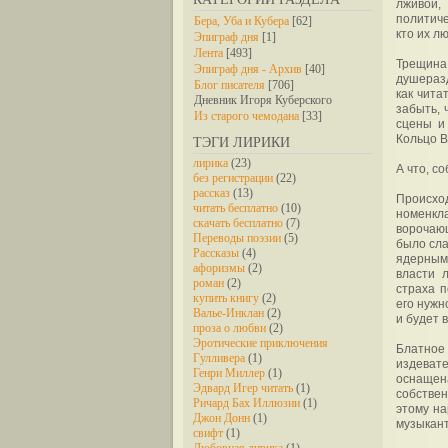
лживой,
политиче
Бера, Уба и Кубера
[62]
кто их л
Эпиграф дня
[1]
Лента
[493]
Трещина 
Эпиграф дня - Архив
[40]
душераз
Блог писателя
[706]
как чита
Дневник Игоря Куберского
забыть, 
Из старого чемодана
[33]
сцены и
Кольцо 
ТЭГИ ЛИРИКИ
лирика
(23)
А что, с
без регистрации
(22)
рассказ
(13)
Происхо
читать бесплатно
(10)
номенкл
скачать бесплатно
(7)
ворочаю
Переводы поэзии
(5)
было сла
Рассказы
(4)
ядерным 
афоризмы
(2)
власти 
роман
(2)
страха п
купить книгу
(2)
его нужн
Валье-Инклан
(2)
и будет 
проза о любви
(2)
Эротические приключения
Блатное 
Гулливера
(1)
издеват
Генри Миллер
(1)
оснащен
Эдвард Игер читать
(1)
собстве
Ричард Бах Иллюзии
(1)
этому на
Джон Донн
(1)
музыкант
свифт
(1)