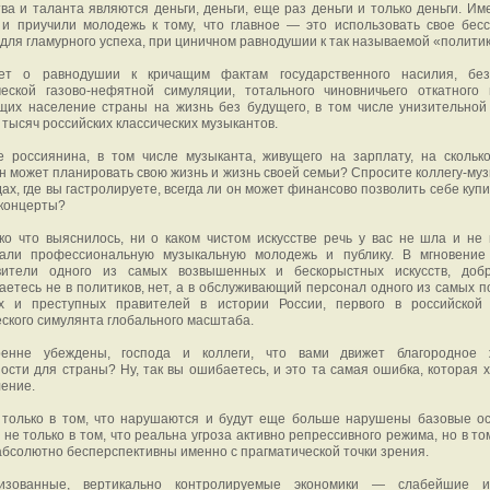
ва и таланта являются деньги, деньги, еще раз деньги и только деньги. Им
 и приучили молодежь к тому, что главное — это использовать свое бес
для гламурного успеха, при циничном равнодушии к так называемой «политик
ет о равнодушии к кричащим фактам государственного насилия, безз
ческой газово-нефятной симуляции, тотального чиновничьего откатного 
щих население страны на жизнь без будущего, в том числе унизительно
 тысяч российских классических музыкантов.
е россиянина, в том числе музыканта, живущего на зарплату, на скольк
н может планировать свою жизнь и жизнь своей семьи? Спросите коллегу-муз
дах, где вы гастролируете, всегда ли он может финансово позволить себе куп
 концерты?
ко что выяснилось, ни о каком чистом искусстве речь у вас не шла и не 
али профессиональную музыкальную молодежь и публику. В мгновение
вители одного из самых возвышенных и бескорыстных искусств, добр
етесь не в политиков, нет, а в обслуживающий персонал одного из самых п
х и преступных правителей в истории России, первого в российской
ского симулянта глобального масштаба.
енне убеждены, господа и коллеги, что вами движет благородное 
ости для страны? Ну, так вы ошибаетесь, и это та самая ошибка, которая х
ение.
 только в том, что нарушаются и будут еще больше нарушены базовые о
 не только в том, что реальна угроза активно репрессивного режима, но в то
бсолютно бесперспективны именно с прагматической точки зрения.
изованные, вертикально контролируемые экономики — слабейшие 