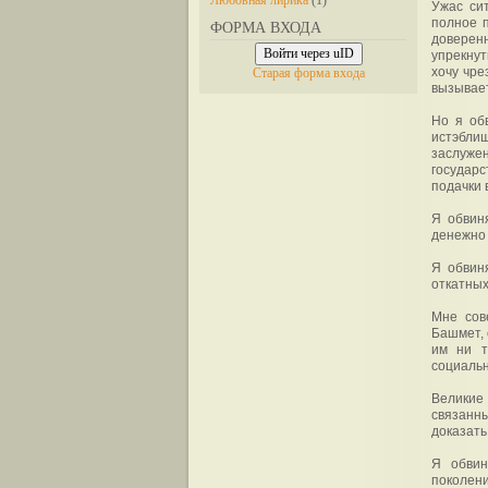
Любовная лирика
(1)
Ужас си
полное п
ФОРМА ВХОДА
доверен
Войти через uID
упрекнут
хочу чре
Старая форма входа
вызывает
Но я об
истэбли
заслуже
государ
подачки 
Я обвин
денежно 
Я обвин
откатных
Мне сов
Башмет, 
им ни т
социальн
Великие
связанн
доказать
Я обвин
поколен