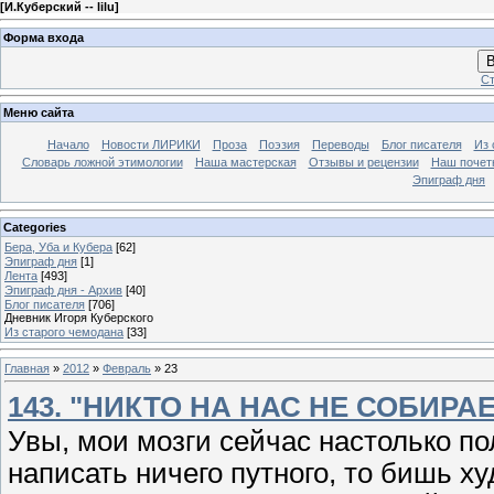
[
И.Куберский -- lilu
]
Форма входа
В
Ст
Меню сайта
Начало
Новости ЛИРИКИ
Проза
Поэзия
Переводы
Блог писателя
Из 
Словарь ложной этимологии
Наша мастерская
Отзывы и рецензии
Наш почет
Эпиграф дня
Categories
Бера, Уба и Кубера
[62]
Эпиграф дня
[1]
Лента
[493]
Эпиграф дня - Архив
[40]
Блог писателя
[706]
Дневник Игоря Куберского
Из старого чемодана
[33]
Главная
»
2012
»
Февраль
»
23
143. "НИКТО НА НАС НЕ СОБИРА
Увы, мои мозги сейчас настолько по
написать ничего путного, то бишь ху