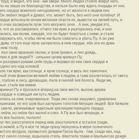
труд, и видел, что они - как звери. Много людей стояло вокруг него,
ло на лицах их благородства, и нельзя было ему ждать пощады от них.
в его сердце вскипело негодование, но от жалости к людям оно
 Он любил людей и думал, что, может быть, без него они погибнут. И
сердце вспыхнуло огнем желания спасти их, вывести на легкий путь, и
го очах засверкали лучи того могучего огня... А они, увидав это,
, что он рассвирепел, отчего так ярко и разгорелись очи, и они
ились, как волки, ожидая, что он будет бороться с ними, и стали
окружать его, чтобы легче им было схватить и убить Пу. А он уже
 думу, оттого еще ярче загорелось в нем сердце, ибо эта их дума
 нем тоску.
е пел свою мрачную песню, и гром гремел, и лил дождь...
елаю я для людей?! - сильнее грома крикнул Пу.
он разорвал руками себе грудь и вырвал из нее свое сердце и
однял его над головой.
ло так ярко, как солнце, и ярче солнца, и весь лес замолчал,
ый этим факелом великой любви к людям, а тьма разлетелась от света
м, глубоко в лесу, дрожащая, пала в гнилой зев болота. Люди же,
ые, стали как камни.
- крикнул Пу и бросился вперед на свое место, высоко держа
сердце и освещая им путь людям.
ились за ним, очарованные. Тогда лес снова зашумел, удивленно
ршинами, но его шум был заглушен топотом бегущих людей. Все бежали
 смело, увлекаемые чудесным зрелищем горящего сердца.
 гибли, но гибли без жалоб и слез. А Пу все был впереди, и
го все пылало, пылало!
руг лес расступился перед ним, расступился и остался сзади,
и немой, а Пу и все те люди сразу окунулись в море солнечного
чистого воздуха, промытого дождем Гроза была - там, сзади них, над
 тут сияло солнце, вздыхала степь, блестела трава в брильянтах дождя