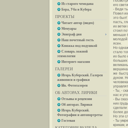
Посмотре
Из старого чемодана
его свет
- Веди ты
Бера, Уба и Кубера
Повел их
ПРОЕКТЫ
это был!
пасть, г
Читает автор (видео)
их ветки
Мемуары
стоил по
Эпиграф дня
меньше б
молодой 
Наш почетный гость
ясен.
Книжка под подушкой
Но однаж
Словарь ложной
стало то
этимологии
их было 
больших 
Интернет-магазин
великаны
ГАЛЕРЕИ
вершинам
же быстр
Игорь Куберский. Галерея
духом. Н
живописи и графики
человека
lilu. Фотогалерея
управлять
- Ты, - 
ОБ АВТОРАХ ЛИРИКИ
нас и ут
Отзывы и рецензии
- Вы сказ
них груд
Об авторах Лирики
сделали 
Игорь Куберский.
более до
Фотографии и автопортреты
Но эти с
Гостевая
- Ты умре
крикам, 
КАТЕГОРИИ РАЗДЕЛА