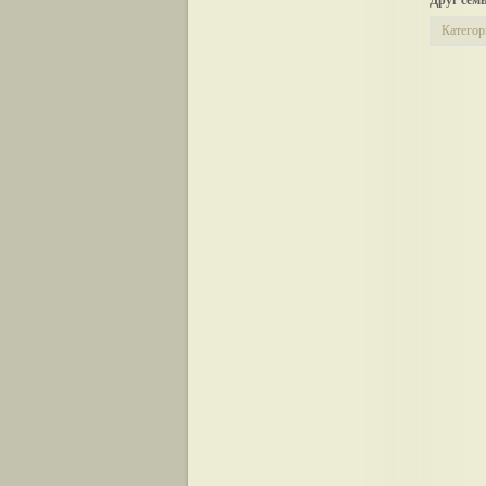
Друг семь
Категор