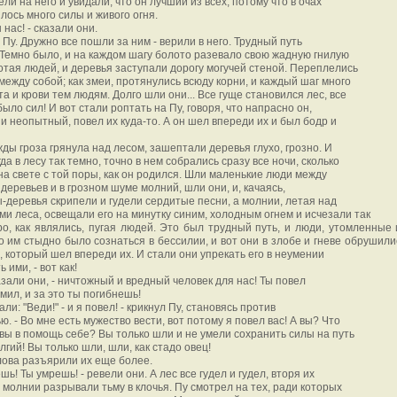
ли на него и увидали, что он лучший из всех, потому что в очах
илось много силы и живого огня.
 нас! - сказали они.
 Пу. Дружно все пошли за ним - верили в него. Трудный путь
 Темно было, и на каждом шагу болото разевало свою жадную гнилую
лотая людей, и деревья заступали дорогу могучей стеной. Переплелись
 между собой; как змеи, протянулись всюду корни, и каждый шаг много
та и крови тем людям. Долго шли они... Все гуще становился лес, все
ыло сил! И вот стали роптать на Пу, говоря, что напрасно он,
и неопытный, повел их куда-то. А он шел впереди их и был бодр и
ды гроза грянула над лесом, зашептали деревья глухо, грозно. И
гда в лесу так темно, точно в нем собрались сразу все ночи, сколько
на свете с той поры, как он родился. Шли маленькие люди между
деревьев и в грозном шуме молний, шли они, и, качаясь,
-деревья скрипели и гудели сердитые песни, а молнии, летая над
и леса, освещали его на минутку синим, холодным огнем и исчезали так
о, как являлись, пугая людей. Это был трудный путь, и люди, утомленные 
о им стыдно было сознаться в бессилии, и вот они в злобе и гневе обрушили
, который шел впереди их. И стали они упрекать его в неумении
 ими, - вот как!
сказали они, - ничтожный и вредный человек для нас! Ты повел
омил, и за это ты погибнешь!
али: "Веди!" - и я повел! - крикнул Пу, становясь против
ью. - Во мне есть мужество вести, вот потому я повел вас! А вы? Что
вы в помощь себе? Вы только шли и не умели сохранить силы на путь
лгий! Вы только шли, шли, как стадо овец!
лова разъярили их еще более.
шь! Ты умрешь! - ревели они. А лес все гудел и гудел, вторя их
и молнии разрывали тьму в клочья. Пу смотрел на тех, ради которых