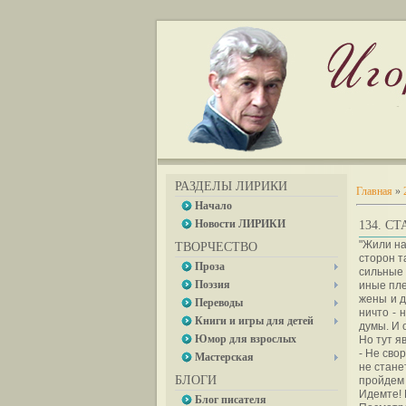
РАЗДЕЛЫ ЛИРИКИ
Главная
»
Начало
Новости ЛИРИКИ
134. С
"Жили на
ТВОРЧЕСТВО
сторон т
Проза
сильные 
Поэзия
иные пле
жены и д
Переводы
ничто - 
Книги и игры для детей
думы. И 
Юмор для взрослых
Но тут я
- Не сво
Мастерская
не стане
БЛОГИ
пройдем 
Идемте! Н
Блог писателя