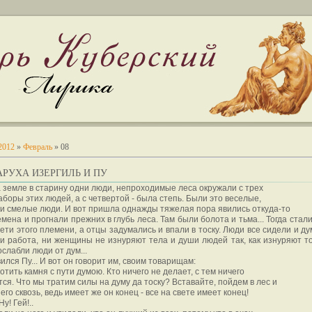
2012
»
Февраль
»
08
ТАРУХА ИЗЕРГИЛЬ И ПУ
 земле в старину одни люди, непроходимые леса окружали с трех
аборы этих людей, а с четвертой - была степь. Были это веселые,
и смелые люди. И вот пришла однажды тяжелая пора явились откуда-то
мена и прогнали прежних в глубь леса. Там были болота и тьма... Тогда стал
ети этого племени, а отцы задумались и впали в тоску. Люди все сидели и д
ни работа, ни женщины не изнуряют тела и души людей так, как изнуряют т
ослабли люди от дум...
вился Пу... И вот он говорит им, своим товарищам:
ротить камня с пути думою. Кто ничего не делает, с тем ничего
тся. Что мы тратим силы на думу да тоску? Вставайте, пойдем в лес и
его сквозь, ведь имеет же он конец - все на свете имеет конец!
у! Гей!..