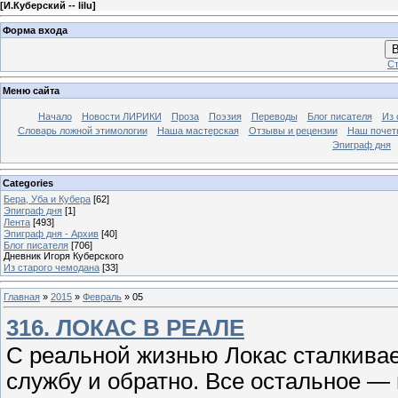
[
И.Куберский -- lilu
]
Форма входа
В
Ст
Меню сайта
Начало
Новости ЛИРИКИ
Проза
Поэзия
Переводы
Блог писателя
Из 
Словарь ложной этимологии
Наша мастерская
Отзывы и рецензии
Наш почет
Эпиграф дня
Categories
Бера, Уба и Кубера
[62]
Эпиграф дня
[1]
Лента
[493]
Эпиграф дня - Архив
[40]
Блог писателя
[706]
Дневник Игоря Куберского
Из старого чемодана
[33]
Главная
»
2015
»
Февраль
»
05
316. ЛОКАС В РЕАЛЕ
С реальной жизнью Локас сталкивае
службу и обратно. Все остальное — 