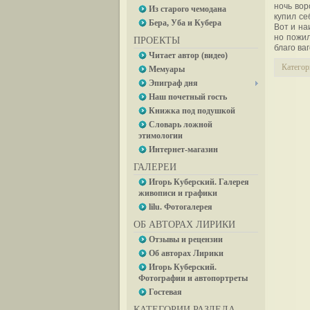
ночь вор
Из старого чемодана
купил се
Бера, Уба и Кубера
Вот и на
но пожил
ПРОЕКТЫ
благо ва
Читает автор (видео)
Категор
Мемуары
Эпиграф дня
Наш почетный гость
Книжка под подушкой
Словарь ложной
этимологии
Интернет-магазин
ГАЛЕРЕИ
Игорь Куберский. Галерея
живописи и графики
lilu. Фотогалерея
ОБ АВТОРАХ ЛИРИКИ
Отзывы и рецензии
Об авторах Лирики
Игорь Куберский.
Фотографии и автопортреты
Гостевая
КАТЕГОРИИ РАЗДЕЛА