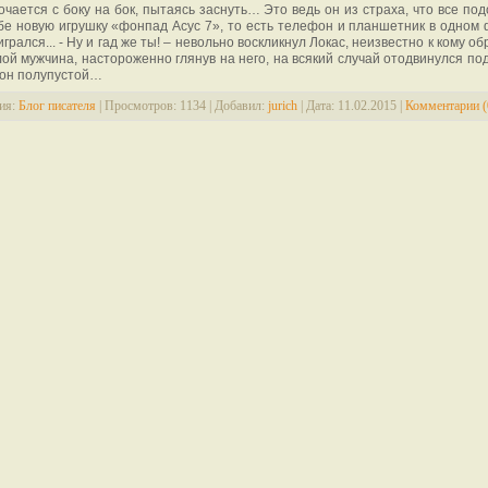
очается с боку на бок, пытаясь заснуть… Это ведь он из страха, что все по
бе новую игрушку «фонпад Асус 7», то есть телефон и планшетник в одном 
игрался... - Ну и гад же ты! – невольно воскликнул Локас, неизвестно к кому о
ой мужчина, настороженно глянув на него, на всякий случай отодвинулся по
гон полупустой…
ия:
Блог писателя
|
Просмотров:
1134
|
Добавил:
jurich
|
Дата:
11.02.2015
|
Комментарии (