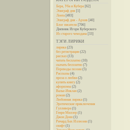
Бера, Уба и Кубера
[62]
Эпиграф дня
[1]
Лента
[493]
Эпиграф дня - Архив
[40]
Блог писателя
[706]
Дневник Игоря Куберского
Из старого чемодана
[33]
ТЭГИ ЛИРИКИ
лирика
(23)
без регистрации
(22)
рассказ
(13)
читать бесплатно
(10)
скачать бесплатно
(7)
Переводы поэзии
(5)
Рассказы
(4)
проза о любви
(2)
купить книгу
(2)
афоризмы
(2)
Валье-Инклан
(2)
роман
(2)
Любовная лирика
(1)
Эротические приключения
Гулливера
(1)
Генри Миллер
(1)
Джон Донн
(1)
Ричард Бах Иллюзии
(1)
свифт
(1)