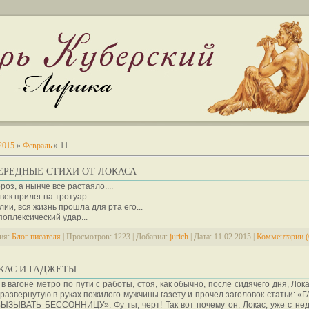
2015
»
Февраль
»
11
ЧЕРЕДНЫЕ СТИХИ ОТ ЛОКАСА
роз, а нынче все растаяло....
век прилег на тротуар...
лии, вся жизнь прошла для рта его...
поплексический удар...
ия:
Блог писателя
|
Просмотров:
1223
|
Добавил:
jurich
|
Дата:
11.02.2015
|
Комментарии (
ОКАС И ГАДЖЕТЫ
в вагоне метро по пути с работы, стоя, как обычно, после сидячего дня, Лок
 развернутую в руках пожилого мужчины газету и прочел заголовок статьи: 
ЫЗЫВАТЬ БЕССОННИЦУ». Фу ты, черт! Так вот почему он, Локас, уже с не