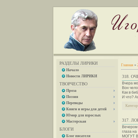
РАЗДЕЛЫ ЛИРИКИ
Главная
»
Начало
Новости ЛИРИКИ
318. О
Вчера мо
ТВОРЧЕСТВО
Вон чело
Проза
Как в биб
Поэзия
И что? А
Переводы
Категор
Книги и игры для детей
Юмор для взрослых
317. Л
Мастерская
Вечером 
БЛОГИ
глаза на
Блог писателя
МОГУТ В