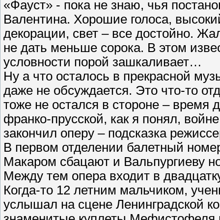
«Фауст» - пока не знаю, чья постано
Валентина. Хорошие голоса, высоки
декорации, свет – все достойно. Жа
не дать меньше сорока. В этом изве
условности порой зашкаливает…
Ну а что осталось в прекрасной муз
даже не обсуждается. Это что-то о
тоже не остался в стороне – время 
франко-прусской, как я понял, войне 
закончил оперу – подсказка режисс
В первом отделении балетный номе
Макаром сбацают и Вальпургиеву 
Между тем опера входит в двадцат
Когда-то 12 летним мальчиком, уче
услышал на сцене Ленинградской ко
знаменитые куплеты Мефистофеля 