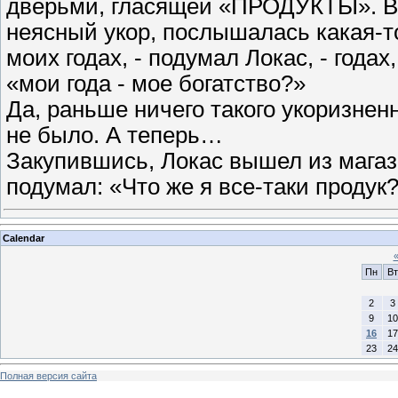
дверьми, гласящей «ПРОДУКТЫ». В 
неясный укор, послышалась какая-т
моих годах, - подумал Локас, - года
«мои года - мое богатство?»
Да, раньше ничего такого укоризнен
не было. А теперь…
Закупившись, Локас вышел из магази
подумал: «Что же я все-таки продук
Calendar
Пн
Вт
2
3
9
10
16
17
23
24
Полная версия сайта