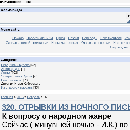
[
И.Куберский -- lilu
]
Форма входа
В
Ст
Меню сайта
Начало
Новости ЛИРИКИ
Проза
Поэзия
Переводы
Блог писателя
Из 
Словарь ложной этимологии
Наша мастерская
Отзывы и рецензии
Наш почет
Эпиграф дня
Categories
Бера, Уба и Кубера
[62]
Эпиграф дня
[1]
Лента
[493]
Эпиграф дня - Архив
[40]
Блог писателя
[706]
Дневник Игоря Куберского
Из старого чемодана
[33]
Главная
»
2015
»
Февраль
»
16
320. ОТРЫВКИ ИЗ НОЧНОГО ПИС
К вопросу о народном жанре
Сейчас ( минувшей ночью - И.К.) по