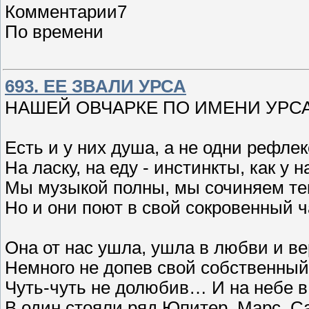
Комментарии7
По времени
693. ЕЕ ЗВАЛИ УРСА
НАШЕЙ ОВЧАРКЕ ПО ИМЕНИ УРС
Есть и у них душа, а не одни рефлек
На ласку, на еду - инстинкты, как у н
Мы музыкой полны, мы сочиняем те
Но и они поют в свой сокровенный ч
Она от нас ушла, ушла в любви и ве
Немного не допев свой собственный
Чуть-чуть не долюбив… И на небе в
В один стояли ряд Юпитер, Марс, С