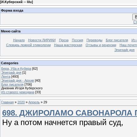
[
И.Куберский -- lilu
]
Форма входа
В
Ст
Меню сайта
Начало
Новости ЛИРИКИ
Проза
Поэзия
Переводы
Блог писателя
Из 
Словарь ложной этимологии
Наша мастерская
Отзывы и рецензии
Наш почет
Эпиграф дня
Categories
Бера, Уба и Кубера
[62]
Эпиграф дня
[1]
Лента
[493]
Эпиграф дня - Архив
[40]
Блог писателя
[706]
Дневник Игоря Куберского
Из старого чемодана
[33]
Главная
»
2020
»
Апрель
»
29
698. ДЖИРОЛАМО САВОНАРОЛА
Ну а потом начнется правый суд,