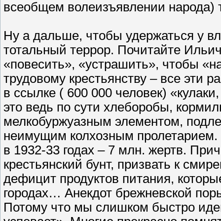
всеобщем волеизъявлении народа) т
Ну а дальше, чтобы удержаться у в
тотальный террор. Почитайте Ильича
«повесить», «устрашить», чтобы «н
трудовому крестьянству – все эти 
в ссылке ( 600 000 человек) «кулак
это ведь по сути хлеборобы, корми
мелкобуржуазным элементом, подл
неимущим колхозным пролетарием. Ч
в 1932-33 годах – 7 млн. жертв. При
крестьянский бунт, призвать к смире
дефицит продуктов питания, которые
городах… Анекдот брежневской поры:
Потому что мы слишком быстро идем