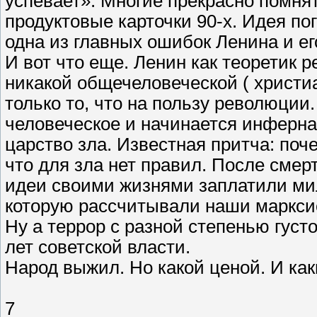
успевает». Многие прекрасно помнят
продуктовые карточки 90-х. Идея по
одна из главных ошибок Ленина и ег
И вот что еще. Ленин как теоретик 
никакой общечеловеческой ( христи
только то, что на пользу революции.
человеческое и начинается инферна
царство зла. Известная притча: по
что для зла нет правил. После смер
идеи своими жизнями заплатили ми
которую рассчитывали наши марксис
Ну а террор с разной степенью гус
лет советской власти.
Народ выжил. Но какой ценой. И как
7