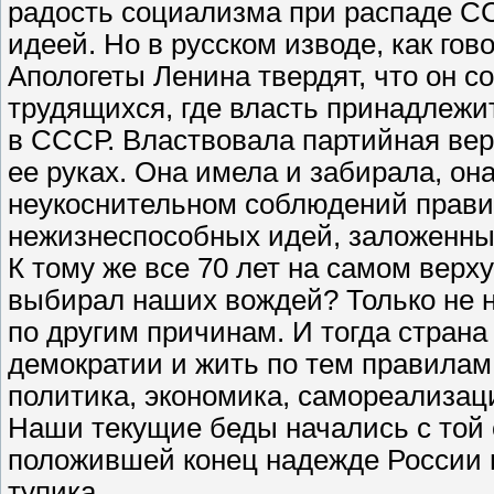
радость социализма при распаде С
идеей. Но в русском изводе, как гов
Апологеты Ленина твердят, что он с
трудящихся, где власть принадлежит
в СССР. Властвовала партийная верх
ее руках. Она имела и забирала, он
неукоснительном соблюдений правил
нежизнеспособных идей, заложенных
К тому же все 70 лет на самом верх
выбирал наших вождей? Только не нар
по другим причинам. И тогда страна
демократии и жить по тем правилам
политика, экономика, самореализац
Наши текущие беды начались с той 
положившей конец надежде России н
тупика.