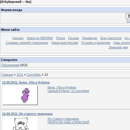
[
И.Куберский -- lilu
]
Форма входа
В
Ст
Меню сайта
Начало
Новости ЛИРИКИ
Проза
Поэзия
Переводы
Блог писателя
Из 
Словарь ложной этимологии
Наша мастерская
Отзывы и рецензии
Наш почет
Эпиграф дня
Categories
Обновления
[412]
Главная
»
2011
»
Сентябрь
»
12
12.09.2011. Бера, Уба и Кубера
Бера, Уба и Кубера
Liluвый Кубера, 12 сентября
12.09.2011. Из старого чемодана
Из старого чемодана
НЕАПОЛЬ НАШ СКИФСКИЙ