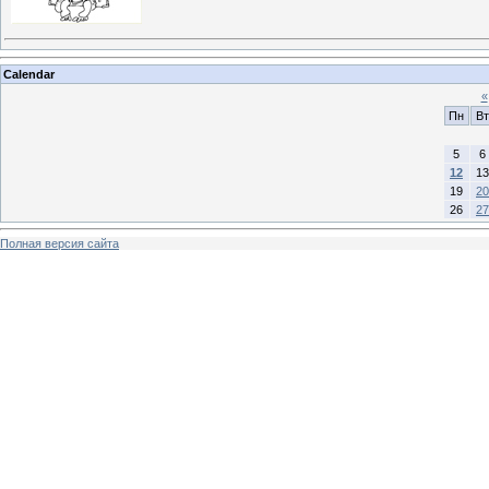
Calendar
«
Пн
Вт
5
6
12
13
19
20
26
27
Полная версия сайта