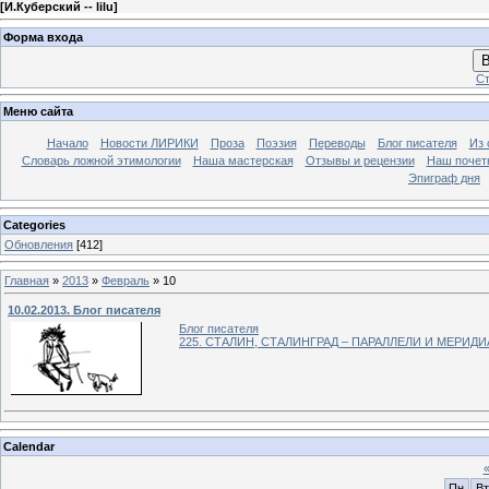
[
И.Куберский -- lilu
]
Форма входа
В
Ст
Меню сайта
Начало
Новости ЛИРИКИ
Проза
Поэзия
Переводы
Блог писателя
Из 
Словарь ложной этимологии
Наша мастерская
Отзывы и рецензии
Наш почет
Эпиграф дня
Categories
Обновления
[412]
Главная
»
2013
»
Февраль
»
10
10.02.2013. Блог писателя
Блог писателя
225. СТАЛИН, СТАЛИНГРАД – ПАРАЛЛЕЛИ И МЕРИД
Calendar
Пн
Вт