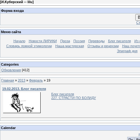
[
И.Куберский -- lilu
]
Форма входа
В
Ст
Меню сайта
Начало
Новости ЛИРИКИ
Проза
Поэзия
Переводы
Блог писателя
Из 
Словарь ложной этимологии
Наша мастерская
Отзывы и рецензии
Наш почет
Эпиграф дня
Categories
Обновления
[412]
Главная
»
2013
»
Февраль
»
19
19.02.2013. Блог писателя
Блог писателя
227. СТРАСТИ ПО БОЛИДУ
Calendar
Пн
Вт