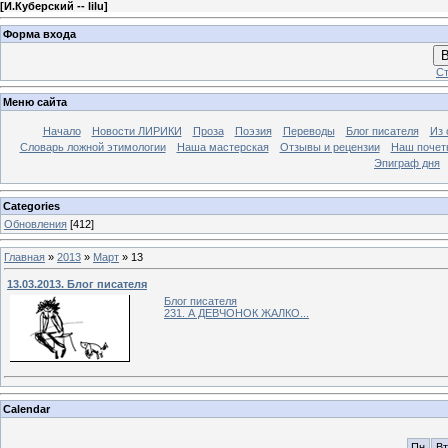
[
И.Куберский -- lilu
]
Форма входа
В
Ст
Меню сайта
Начало
Новости ЛИРИКИ
Проза
Поэзия
Переводы
Блог писателя
Из 
Словарь ложной этимологии
Наша мастерская
Отзывы и рецензии
Наш почет
Эпиграф дня
Categories
Обновления
[412]
Главная
»
2013
»
Март
»
13
13.03.2013. Блог писателя
Блог писателя
231. А ДЕВЧОНОК ЖАЛКО...
Calendar
Пн
Вт