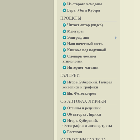
Из старого чемодана
Бера, Уба и Кубера
ПРОЕКТЫ
Читает автор (видео)
Мемуары
Эпиграф дня
Наш почетный гость
Книжка под подушкой
Словарь ложной
этимологии
Интернет-магазин
ГАЛЕРЕИ
Игорь Куберский. Галерея
живописи и графики
lilu. Фотогалерея
ОБ АВТОРАХ ЛИРИКИ
Отзывы и рецензии
Об авторах Лирики
Игорь Куберский.
Фотографии и автопортреты
Гостевая
КАТЕГОРИИ РАЗДЕЛА