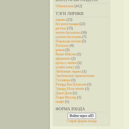
Обновления
[412]
ТЭГИ ЛИРИКИ
лирика
(23)
без регистрации
(22)
рассказ
(13)
читать бесплатно
(10)
скачать бесплатно
(7)
Переводы поэзии
(5)
Рассказы
(4)
роман
(2)
Валье-Инклан
(2)
афоризмы
(2)
проза о любви
(2)
купить книгу
(2)
Любовная лирика
(1)
Эротические приключения
Гулливера
(1)
Ричард Бах Иллюзии
(1)
Эдвард Игер читать
(1)
Джон Донн
(1)
Генри Миллер
(1)
свифт
(1)
ФОРМА ВХОДА
Войти через uID
Старая форма входа