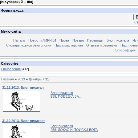
[
И.Куберский -- lilu
]
Форма входа
В
Ст
Меню сайта
Начало
Новости ЛИРИКИ
Проза
Поэзия
Переводы
Блог писателя
Из 
Словарь ложной этимологии
Наша мастерская
Отзывы и рецензии
Наш почет
Эпиграф дня
Categories
Обновления
[412]
Главная
»
2013
»
Декабрь
»
31
31.12.2013. Блог писателя
Блог писателя
259. ПОЕЗДКА ЗА...
31.12.2013. Блог писателя
Блог писателя
258. ЛОКАС И ПОИСКИ БОГА