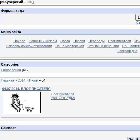
[
И.Куберский -- lilu
]
Форма входа
В
Ст
Меню сайта
Начало
Новости ЛИРИКИ
Проза
Поэзия
Переводы
Блог писателя
Из 
Словарь ложной этимологии
Наша мастерская
Отзывы и рецензии
Наш почет
Эпиграф дня
Categories
Обновления
[412]
Главная
»
2014
»
Июль
»
04
04.07.2014. БЛОГ ПИСАТЕЛЯ
Блог писателя
294. СОСЕДКА
Calendar
Пн
Вт