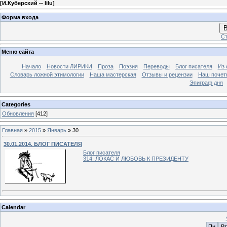
[
И.Куберский -- lilu
]
Форма входа
В
Ст
Меню сайта
Начало
Новости ЛИРИКИ
Проза
Поэзия
Переводы
Блог писателя
Из 
Словарь ложной этимологии
Наша мастерская
Отзывы и рецензии
Наш почет
Эпиграф дня
Categories
Обновления
[412]
Главная
»
2015
»
Январь
»
30
30.01.2014. БЛОГ ПИСАТЕЛЯ
Блог писателя
314. ЛОКАС И ЛЮБОВЬ К ПРЕЗИДЕНТУ
Calendar
Пн
Вт