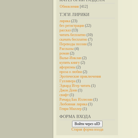
Обновления
[412]
ТЭГИ ЛИРИКИ
лирика
(23)
без регистрации
(22)
рассказ
(13)
читать бесплатно
(10)
скачать бесплатно
(7)
Переводы поэзии
(5)
Рассказы
(4)
роман
(2)
Валье-Инклан
(2)
купить книгу
(2)
афоризмы
(2)
проза о любви
(2)
Эротические приключения
Гулливера
(1)
Эдвард Игер читать
(1)
Джон Донн
(1)
свифт
(1)
Ричард Бах Иллюзии
(1)
Любовная лирика
(1)
Генри Миллер
(1)
ФОРМА ВХОДА
Войти через uID
Старая форма входа