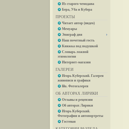
Из старого чемодана
Бера, Уба и Кубера
ПРОЕКТЫ
Читает автор (видео)
Мемуары
Эпиграф дня
Наш почетный гость
Книжка под подушкой
Словарь ложной
этимологии
Интернет-магазин
ГАЛЕРЕИ
Игорь Куберский. Галерея
живописи и графики
lilu. Фотогалерея
ОБ АВТОРАХ ЛИРИКИ
Отзывы и рецензии
Об авторах Лирики
Игорь Куберский.
Фотографии и автопортреты
Гостевая
КАТЕГОРИИ РАЗДЕЛА