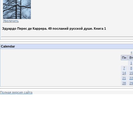
Увеличить
Эдуардо Перес де Каррера. 49 посланий русской душе. Книга 1
Calendar
«
Пн
Вт
1
7
8
14
15
21
22
28
29
Полная версия сайта