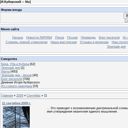
[
И.Куберский -- lilu
]
Форма входа
В
Ст
Меню сайта
Начало
Новости ЛИРИКИ
Проза
Поэзия
Переводы
Блог писателя
Из 
Словарь ложной этимологии
Наша мастерская
Отзывы и рецензии
Наш почет
Эпиграф дня
Categories
Бера, Уба и Кубера
[62]
Эпиграф дня
[1]
Лента
[493]
Эпиграф дня - Архив
[40]
Блог писателя
[706]
Дневник Игоря Куберского
Из старого чемодана
[33]
Главная
»
2009
»
Сентябрь
»
11
11 сентября 2009 г.
... Это приводит к возникновению доктринальной схемы
имя утверждения евангелия единого мышления.