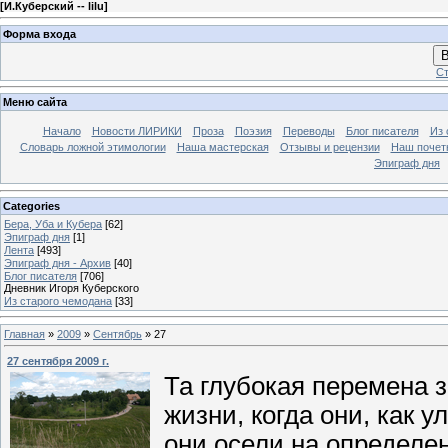
[
И.Куберский -- lilu
]
Форма входа
В
Ст
Меню сайта
Начало
Новости ЛИРИКИ
Проза
Поэзия
Переводы
Блог писателя
Из 
Словарь ложной этимологии
Наша мастерская
Отзывы и рецензии
Наш почет
Эпиграф дня
Categories
Бера, Уба и Кубера
[62]
Эпиграф дня
[1]
Лента
[493]
Эпиграф дня - Архив
[40]
Блог писателя
[706]
Дневник Игоря Куберского
Из старого чемодана
[33]
Главная
»
2009
»
Сентябрь
»
27
27 сентября 2009 г.
Та глубокая перемена 
жизни, когда они, как у
они осели на определе