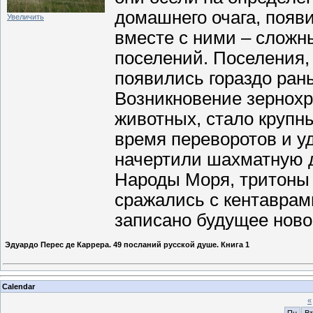
домашнего очага, появ
Увеличить
вместе с ними – сложн
поселений. Поселения,
появились гораздо рань
Возникновение зернохр
животных, стало крупн
время переворотов и уд
начертили шахматную д
Народы Моря, тритоны 
сражались с кентаврам
записано будущее ново
Эдуардо Перес де Каррера. 49 посланий русской душе. Книга 1
Calendar
«
Пн
Вт