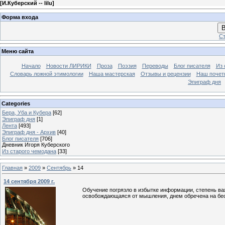
[
И.Куберский -- lilu
]
Форма входа
В
Ст
Меню сайта
Начало
Новости ЛИРИКИ
Проза
Поэзия
Переводы
Блог писателя
Из 
Словарь ложной этимологии
Наша мастерская
Отзывы и рецензии
Наш почет
Эпиграф дня
Categories
Бера, Уба и Кубера
[62]
Эпиграф дня
[1]
Лента
[493]
Эпиграф дня - Архив
[40]
Блог писателя
[706]
Дневник Игоря Куберского
Из старого чемодана
[33]
Главная
»
2009
»
Сентябрь
»
14
14 сентября 2009 г.
Обучение погрязло в избытке информации, степень ва
освобождающаяся от мышления, днем обречена на бе