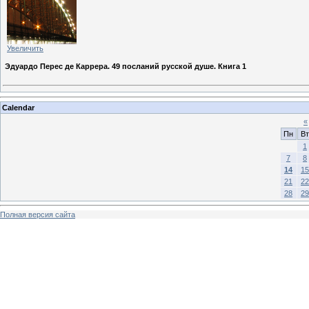
Увеличить
Эдуардо Перес де Каррера. 49 посланий русской душе. Книга 1
Calendar
«
Пн
Вт
1
7
8
14
15
21
22
28
29
Полная версия сайта