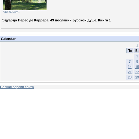
Увеличить
Эдуардо Перес де Каррера. 49 посланий русской душе. Книга 1
Calendar
«
Пн
Вт
1
7
8
14
15
21
22
28
29
Полная версия сайта