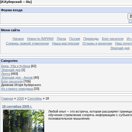
[
И.Куберский -- lilu
]
Форма входа
В
Ст
Меню сайта
Начало
Новости ЛИРИКИ
Проза
Поэзия
Переводы
Блог писателя
Из 
Словарь ложной этимологии
Наша мастерская
Отзывы и рецензии
Наш почет
Эпиграф дня
Categories
Бера, Уба и Кубера
[62]
Эпиграф дня
[1]
Лента
[493]
Эпиграф дня - Архив
[40]
Блог писателя
[706]
Дневник Игоря Куберского
Из старого чемодана
[33]
Главная
»
2009
»
Сентябрь
»
18
18 сентября 2009 г.
Любой опыт – это встреча, которая расширяет границы
обучения стремление сопрячь информацию с субъекти
познавательное мышление.