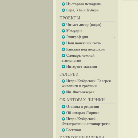
Из старого чемодана
Бера, Уба и Кубера
ПРОЕКТЫ
Читает автор (видео)
Мемуары
Эпиграф дня
Наш почетный гость
Книжка под подушкой
Словарь ложной
этимологии
Интернет-магазин
ГАЛЕРЕИ
Игорь Куберский. Галерея
живописи и графики
lilu. Фотогалерея
ОБ АВТОРАХ ЛИРИКИ
Отзывы и рецензии
Об авторах Лирики
Игорь Куберский.
Фотографии и автопортреты
Гостевая
КАТЕГОРИИ РАЗДЕЛА