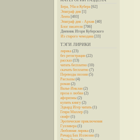
Бера, Уба и Кубера
[62]
Эпиграф дня
[1]
Лента
[493]
Эпиграф дня - Архив
[40]
Блог писателя
[706]
Дневник Игоря Куберского
Из старого чемодана
[33]
ТЭГИ ЛИРИКИ
лирика
(23)
без регистрации
(22)
рассказ
(13)
читать бесплатно
(10)
скачать бесплатно
(7)
Переводы поэзии
(5)
Рассказы
(4)
роман
(2)
Валье-Инклан
(2)
проза о любви
(2)
афоризмы
(2)
купить книгу
(2)
Эдвард Игер читать
(1)
Генри Миллер
(1)
свифт
(1)
Эротические приключения
Гулливера
(1)
Любовная лирика
(1)
Ричард Бах Иллюзии
(1)