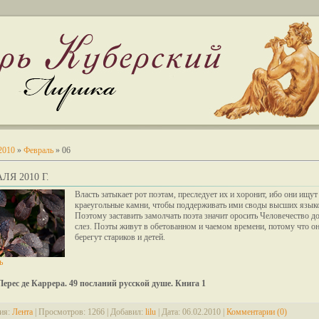
2010
»
Февраль
»
06
ЛЯ 2010 Г.
Власть затыкает рот поэтам, преследует их и хоронит, ибо они ищут
краеугольные камни, чтобы поддерживать ими своды высших язык
Поэтому заставить замолчать поэта значит оросить Человечество 
слез. Поэты живут в обетованном и чаемом времени, потому что о
берегут стариков и детей.
ь
Перес де Каррера. 49 посланий русской душе. Книга 1
ия:
Лента
|
Просмотров:
1266
|
Добавил:
lilu
|
Дата:
06.02.2010
|
Комментарии (0)