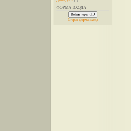
Джон Донн
(1)
ФОРМА ВХОДА
Войти через uID
Старая форма входа