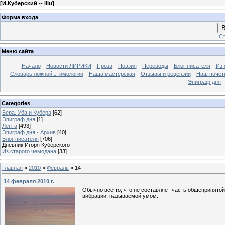
[
И.Куберский -- lilu
]
Форма входа
В
Ст
Меню сайта
Начало
Новости ЛИРИКИ
Проза
Поэзия
Переводы
Блог писателя
Из 
Словарь ложной этимологии
Наша мастерская
Отзывы и рецензии
Наш почет
Эпиграф дня
Categories
Бера, Уба и Кубера
[62]
Эпиграф дня
[1]
Лента
[493]
Эпиграф дня - Архив
[40]
Блог писателя
[706]
Дневник Игоря Куберского
Из старого чемодана
[33]
Главная
»
2010
»
Февраль
»
14
14 февраля 2010 г.
Обычно все то, что не составляет часть общепринятой
вибрации, называемой умом.