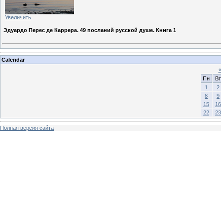
Увеличить
Эдуардо Перес де Каррера. 49 посланий русской душе. Книга 1
Calendar
Пн
Вт
1
2
8
9
15
16
22
23
Полная версия сайта