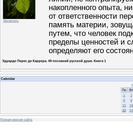
накопленного опыта, ни
от ответственности пе
Увеличить
память материи, зовущ
путем, что человек под
пределы ценностей и сл
определяют его состоя
Эдуардо Перес де Каррера. 49 посланий русской душе. Книга 1
Calendar
Пн
Вт
1
2
8
9
15
16
22
23
Полная версия сайта