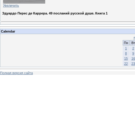
Увеличить
Эдуардо Перес де Каррера. 49 посланий русской душе. Книга 1
Calendar
Пн
Вт
1
2
8
9
15
16
22
23
Полная версия сайта