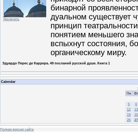
бинарной проявленности
дуальном существует ч
Увеличить
принцип театральности
понятием меньшего знач
вспыхнут состояния, б
органическому миру.
Эдуардо Перес де Каррера. 49 посланий русской душе. Книга 1
Calendar
Пн
Вт
5
6
12
13
19
20
26
27
Полная версия сайта