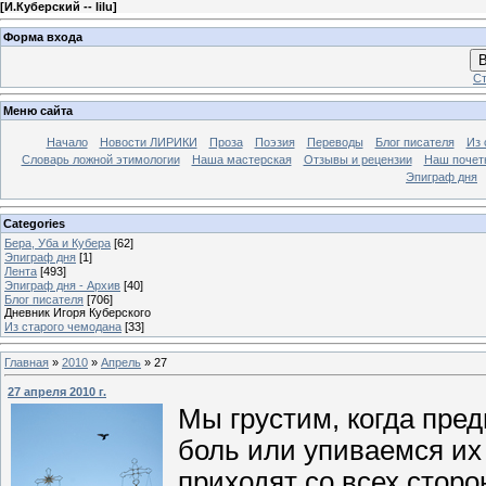
[
И.Куберский -- lilu
]
Форма входа
В
Ст
Меню сайта
Начало
Новости ЛИРИКИ
Проза
Поэзия
Переводы
Блог писателя
Из 
Словарь ложной этимологии
Наша мастерская
Отзывы и рецензии
Наш почет
Эпиграф дня
Categories
Бера, Уба и Кубера
[62]
Эпиграф дня
[1]
Лента
[493]
Эпиграф дня - Архив
[40]
Блог писателя
[706]
Дневник Игоря Куберского
Из старого чемодана
[33]
Главная
»
2010
»
Апрель
»
27
27 апреля 2010 г.
Мы грустим, когда пред
боль или упиваемся их
приходят со всех сторо