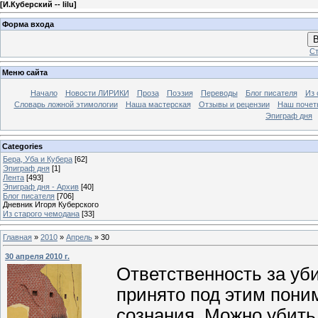
[
И.Куберский -- lilu
]
Форма входа
В
Ст
Меню сайта
Начало
Новости ЛИРИКИ
Проза
Поэзия
Переводы
Блог писателя
Из 
Словарь ложной этимологии
Наша мастерская
Отзывы и рецензии
Наш почет
Эпиграф дня
Categories
Бера, Уба и Кубера
[62]
Эпиграф дня
[1]
Лента
[493]
Эпиграф дня - Архив
[40]
Блог писателя
[706]
Дневник Игоря Куберского
Из старого чемодана
[33]
Главная
»
2010
»
Апрель
»
30
30 апреля 2010 г.
Ответственность за уби
принято под этим пони
сознания. Можно убить