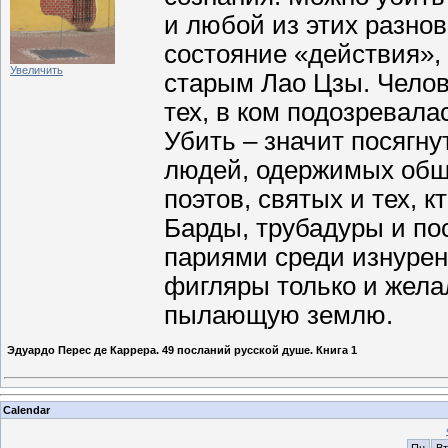
и любой из этих разнов
состояние «действия»,
Увеличить
старым Лао Цзы. Челов
тех, в ком подозревала
Убить – значит посягну
людей, одержимых общи
поэтов, святых и тех, 
Барды, трубадуры и п
париями среди изнурен
фигляры только и жела
пылающую землю.
Эдуардо Перес де Каррера. 49 посланий русской душе. Книга 1
Calendar
Пн
Вт