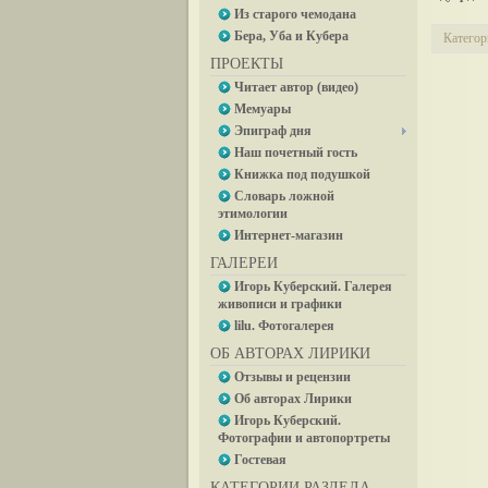
Из старого чемодана
Бера, Уба и Кубера
Категор
ПРОЕКТЫ
Читает автор (видео)
Мемуары
Эпиграф дня
Наш почетный гость
Книжка под подушкой
Словарь ложной
этимологии
Интернет-магазин
ГАЛЕРЕИ
Игорь Куберский. Галерея
живописи и графики
lilu. Фотогалерея
ОБ АВТОРАХ ЛИРИКИ
Отзывы и рецензии
Об авторах Лирики
Игорь Куберский.
Фотографии и автопортреты
Гостевая
КАТЕГОРИИ РАЗДЕЛА