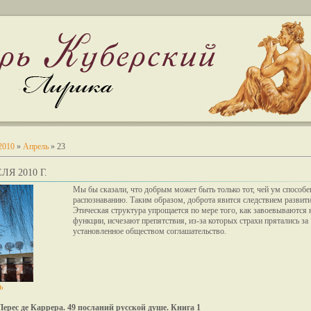
2010
»
Апрель
»
23
ЛЯ 2010 Г.
Мы бы сказали, что добрым может быть только тот, чей ум способе
распознаванию. Таким образом, доброта явится следствием развити
Этическая структура упрощается по мере того, как завоевываются
функции, исчезают препятствия, из-за которых страхи прятались за
установленное обществом соглашательство.
ь
Перес де Каррера. 49 посланий русской душе. Книга 1