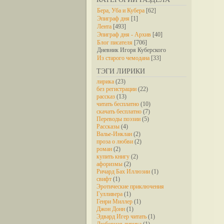
Бера, Уба и Кубера
[62]
Эпиграф дня
[1]
Лента
[493]
Эпиграф дня - Архив
[40]
Блог писателя
[706]
Дневник Игоря Куберского
Из старого чемодана
[33]
ТЭГИ ЛИРИКИ
лирика
(23)
без регистрации
(22)
рассказ
(13)
читать бесплатно
(10)
скачать бесплатно
(7)
Переводы поэзии
(5)
Рассказы
(4)
Валье-Инклан
(2)
проза о любви
(2)
роман
(2)
купить книгу
(2)
афоризмы
(2)
Ричард Бах Иллюзии
(1)
свифт
(1)
Эротические приключения
Гулливера
(1)
Генри Миллер
(1)
Джон Донн
(1)
Эдвард Игер читать
(1)