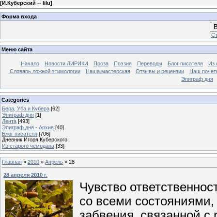
[
И.Куберский -- lilu
]
Форма входа
В
Ст
Меню сайта
Начало
Новости ЛИРИКИ
Проза
Поэзия
Переводы
Блог писателя
Из 
Словарь ложной этимологии
Наша мастерская
Отзывы и рецензии
Наш почет
Эпиграф дня
Categories
Бера, Уба и Кубера
[62]
Эпиграф дня
[1]
Лента
[493]
Эпиграф дня - Архив
[40]
Блог писателя
[706]
Дневник Игоря Куберского
Из старого чемодана
[33]
Главная
»
2010
»
Апрель
»
28
28 апреля 2010 г.
Чувство ответственнос
со всеми состояниями, 
забвения, связанной с