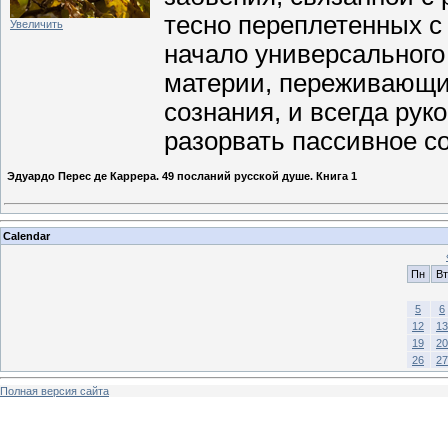
тесно переплетенных с
Увеличить
начало универсального
материи, переживающие
сознания, и всегда рук
разорвать пассивное со
Эдуардо Перес де Каррера. 49 посланий русской душе. Книга 1
Calendar
Пн
Вт
5
6
12
13
19
20
26
27
Полная версия сайта