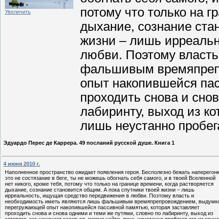
потому что только на г
Увеличить
дыхание, сознание ста
жизни – лишь ирреальн
любви. Поэтому власть
фальшивым времяпреп
опыт накопившейся пас
проходить снова и снов
лабиринту, выход из ко
лишь неустанно пробега
Эдуардо Перес де Каррера. 49 посланий русской душе. Книга 1
4 июня 2010 г.
Наполненное пространство ожидает появления героя. Бесполезно бежать наперегонк
это не состязание в беге, ты не можешь обогнать себя самого, и в твоей Вселенной
нет никого, кроме тебя, потому что только на границе времени, когда растворяется
дыхание, сознание становится общим. А пока спутники твоей жизни – лишь
ирреальность, ищущая средство передвижения в любви. Поэтому власть и
необходимость иметь являются лишь фальшивым времяпрепровождением, выдумко
перегружающей опыт накопившейся пассивной памятью, которая заставляет
проходить снова и снова одними и теми же путями, словно по лабиринту, выход из
которого, как начинает казаться, можно найти, лишь неустанно пробегая его из конца