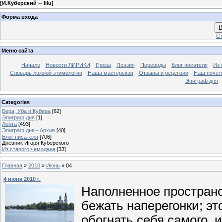
[
И.Куберский -- lilu
]
Форма входа
В
Ст
Меню сайта
Начало
Новости ЛИРИКИ
Проза
Поэзия
Переводы
Блог писателя
Из 
Словарь ложной этимологии
Наша мастерская
Отзывы и рецензии
Наш почет
Эпиграф дня
Categories
Бера, Уба и Кубера
[62]
Эпиграф дня
[1]
Лента
[493]
Эпиграф дня - Архив
[40]
Блог писателя
[706]
Дневник Игоря Куберского
Из старого чемодана
[33]
Главная
»
2010
»
Июнь
»
04
4 июня 2010 г.
Наполненное пространс
бежать наперегонки; эт
обогнать себя самого, и