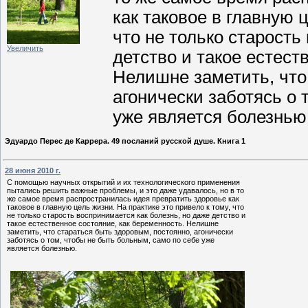
как таковое в главную 
что не только старость
Увеличить
детство и такое естест
Нелишне заметить, что
агонически заботясь о 
уже является болезнью
Эдуардо Перес де Каррера. 49 посланий русской душе. Книга 1
28 июня 2010 г.
С помощью научных открытий и их технологического применения
пытались решить важные проблемы, и это даже удавалось, но в то
же самое время распространилась идея превратить здоровье как
таковое в главную цель жизни. На практике это привело к тому, что
не только старость воспринимается как болезнь, но даже детство и
такое естественное состояние, как беременность. Нелишне
заметить, что стараться быть здоровым, постоянно, агонически
заботясь о том, чтобы не быть больным, само по себе уже
является болезнью.