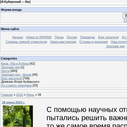
[
И.Куберский -- lilu
]
Форма входа
В
Ст
Меню сайта
Начало
Новости ЛИРИКИ
Проза
Поэзия
Переводы
Блог писателя
Из 
Словарь ложной этимологии
Наша мастерская
Отзывы и рецензии
Наш почет
Эпиграф дня
Categories
Бера, Уба и Кубера
[62]
Эпиграф дня
[1]
Лента
[493]
Эпиграф дня - Архив
[40]
Блог писателя
[706]
Дневник Игоря Куберского
Из старого чемодана
[33]
Главная
»
2010
»
Июнь
»
28
28 июня 2010 г.
С помощью научных отк
пытались решить важны
то же самое время рас