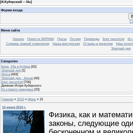
[
И.Куберский -- lilu
]
Форма входа
В
Ст
Меню сайта
Начало
Новости ЛИРИКИ
Проза
Поэзия
Переводы
Блог писателя
Из 
Словарь ложной этимологии
Наша мастерская
Отзывы и рецензии
Наш почет
Эпиграф дня
Categories
Бера, Уба и Кубера
[62]
Эпиграф дня
[1]
Лента
[493]
Эпиграф дня - Архив
[40]
Блог писателя
[706]
Дневник Игоря Куберского
Из старого чемодана
[33]
Главная
»
2010
»
Июнь
»
15
15 июня 2010 г.
Физика, как и математи
законы, следующие оди
бесконечном и велико