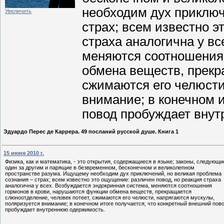
необходим дух приключ
Увеличить
страх; всем известно э
страха аналогична у вс
меняются соотношения 
обмена веществ, прекр
сжимаются его челюсти
внимание; в конечном 
повод пробуждает вну
Эдуардо Перес де Каррера. 49 посланий русской душе. Книга 1
15 июня 2010 г.
Физика, как и математика, - это открытия, содержащиеся в языке; законы, следующи
один за другим и парящие в безвременном, бесконечном и великолепном
пространстве разума. Ищущему необходим дух приключений, но великая проблема
сознания – страх; всем известно это ощущение: различен повод, но реакция страха
аналогична у всех. Возбуждается эндокринная система, меняются соотношения
гормонов в крови, нарушаются функции обмена веществ, прекращается
слюноотделение, человек потеет, сжимаются его челюсти, напрягаются мускулы,
поляризуется внимание; в конечном итоге получается, что конкретный внешний пов
пробуждает внутреннюю одержимость.